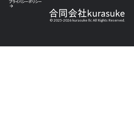
プライバシーポリシー
arrow_forward
合同会社kurasuke
© 2025-2026 kurasuke llc All Rights Reserved.