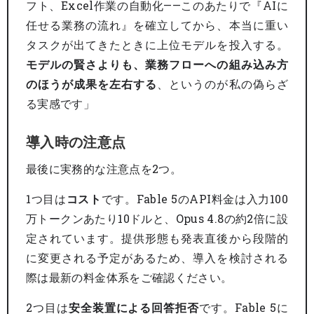
フト、Excel作業の自動化——このあたりで『AIに
任せる業務の流れ』を確立してから、本当に重い
タスクが出てきたときに上位モデルを投入する。
モデルの賢さよりも、業務フローへの組み込み方
のほうが成果を左右する
、というのが私の偽らざ
る実感です」
導入時の注意点
最後に実務的な注意点を2つ。
1つ目は
コスト
です。Fable 5のAPI料金は入力100
万トークンあたり10ドルと、Opus 4.8の約2倍に設
定されています。提供形態も発表直後から段階的
に変更される予定があるため、導入を検討される
際は最新の料金体系をご確認ください。
2つ目は
安全装置による回答拒否
です。Fable 5に