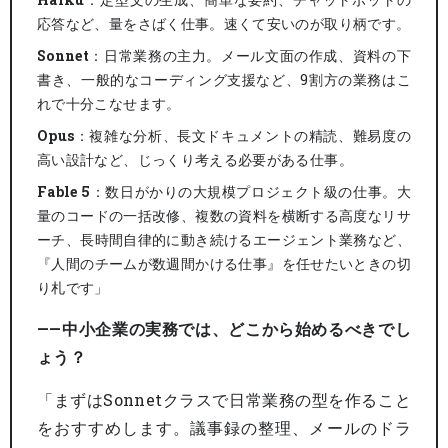
応答など、量をさばく仕事。速くて安いのが取り柄です。
Sonnet
：日常業務の主力。メール文面の作成、資料の下
書き、一般的なコーディング支援など、9割方の業務はこ
れで十分こなせます。
Opus
：複雑な分析、長文ドキュメントの精読、難易度の
高い設計など、じっくり考える必要がある仕事。
Fable 5
：数日がかりの大規模プロジェクト級の仕事。大
量のコードの一括改修、複数の資料を横断する高度なリサ
ーチ、長時間自律的に動き続けるエージェント業務など、
『人間のチームが数週間かける仕事』を任せたいときの切
り札です」
——中小企業の実務では、どこから始めるべきでし
ょう？
「まずはSonnetクラスで日常業務の型を作ること
をおすすめします。議事録の整理、メールのドラ