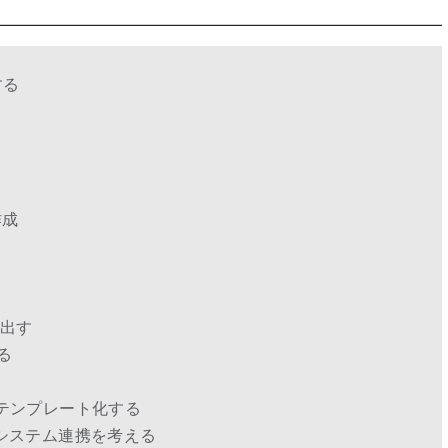
する
作成
き出す
る
テンプレート化する
システム連携を考える