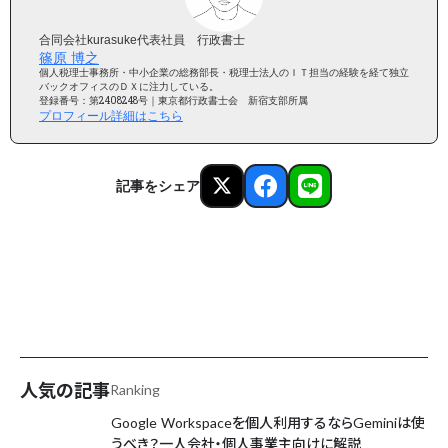
合同会社kurasuke代表社員 行政書士
篠原 博之
個人税理士事務所・中小企業の総務部長・税理士法人のＩＴ担当の経験を経て独立
バックオフィスのＤＸに注力している。
登録番号：第2408248号｜東京都行政書士会 新宿支部所属
プロフィール詳細はこちら
記事をシェア
AIが毎日更新中
人気の記事
Ranking
Google Workspaceを個人利用するならGeminiは使
うべき？一人会社・個人事業主向けに解説