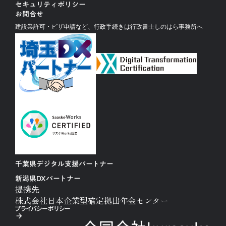
セキュリティポリシー
お問合せ
建設業許可・ビザ申請など、行政手続きは行政書士しのはら事務所へ
千葉県デジタル支援パートナー
新潟県DXパートナー
提携先
株式会社日本企業型確定拠出年金センター
プライバシーポリシー
arrow_forward