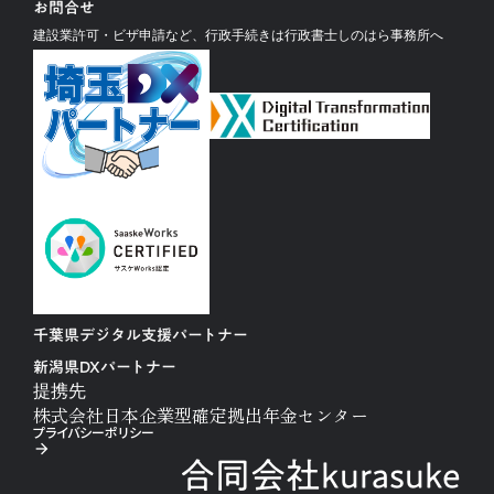
お問合せ
建設業許可・ビザ申請など、行政手続きは行政書士しのはら事務所へ
千葉県デジタル支援パートナー
新潟県DXパートナー
提携先
株式会社日本企業型確定拠出年金センター
プライバシーポリシー
arrow_forward
合同会社kurasuke