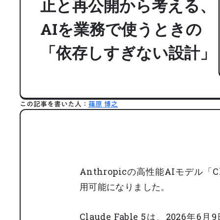
止と再公開から考える、
AIを業務で使うときの
「依存しすぎない設計」
この記事を書いた人：
篠原 博之
Anthropicの高性能AIモデル「
用可能になりました。
Claude Fable 5は、2026