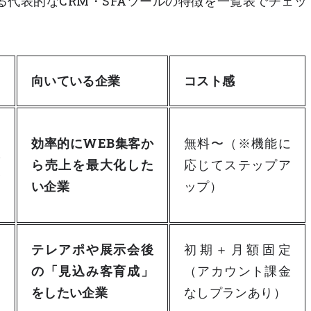
代表的なCRM・SFAツールの特徴を一覧表でチェッ
向いている企業
コスト感
ン
効率的にWEB集客か
無料〜（※機能に
体
ら売上を最大化した
応じてステップア
合
い企業
ップ）
イ
テレアポや展示会後
初期＋月額固定
ー
の「見込み客育成」
（アカウント課金
をしたい企業
なしプランあり）