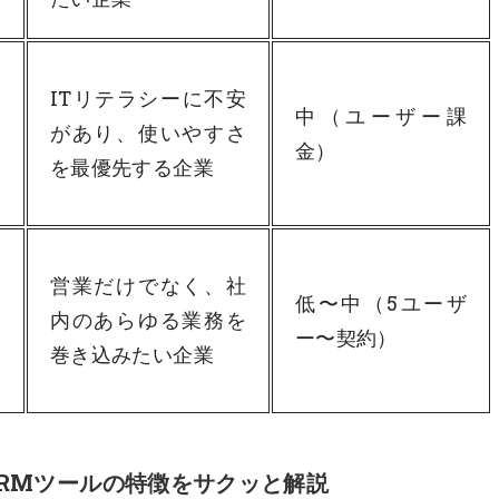
ITリテラシーに不安
国
中（ユーザー課
があり、使いやすさ
金）
を最優先する企業
ラ
営業だけでなく、社
ム
低〜中（5ユーザ
内のあらゆる業務を
自
ー〜契約）
巻き込みたい企業
CRMツールの特徴をサクッと解説