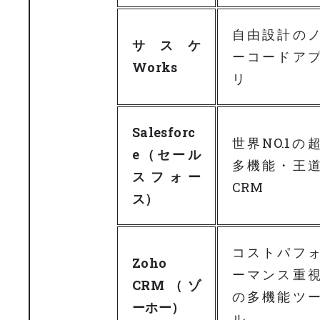
自由設計の
サスケ
ーコードア
Works
リ
Salesforc
世界NO.1の
e（セール
多機能・王
スフォー
CRM
ス）
コストパフ
Zoho
ーマンス重
CRM（ゾ
の多機能ツ
ーホー）
ル