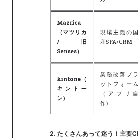
Mazrica
（マツリカ
現場主義の
/ 旧
産SFA/CRM
Senses）
業務改善プ
kintone（
ットフォー
キントー
（アプリ
ン）
作）
2. たくさんあって迷う！主要