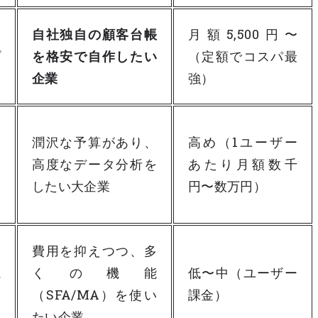
ノ
自社独自の顧客台帳
月額5,500円〜
プ
を格安で自作したい
（定額でコスパ最
企業
強）
超
潤沢な予算があり、
高め（1ユーザー
道
高度なデータ分析を
あたり月額数千
したい大企業
円〜数万円）
ォ
費用を抑えつつ、多
視
くの機能
低〜中（ユーザー
ー
（SFA/MA）を使い
課金）
たい企業