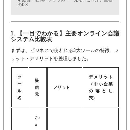
のDX
1. 【一目でわかる】主要オンライン会議
システム比較表
まずは、ビジネスで使われる3大ツールの特徴、メ
リット・デメリットを整理しました。
ツ
デメリット
提
ー
（中小企業
供
メリット
ル
の落とし
元
名
穴）
Zo
o