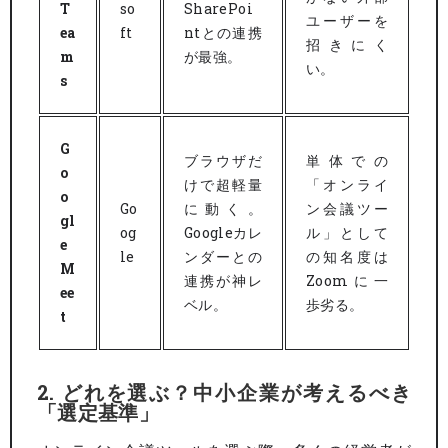
T
so
SharePoi
ユーザーを
ea
ft
ntとの連携
招きにく
m
が最強。
い。
s
G
ブラウザだ
単体での
o
けで超軽量
「オンライ
o
Go
に動く。
ン会議ツー
gl
og
Googleカレ
ル」として
e
le
ンダーとの
の知名度は
M
連携が神レ
Zoomに一
ee
ベル。
歩劣る。
t
2. どれを選ぶ？中小企業が考えるべき
「選定基準」