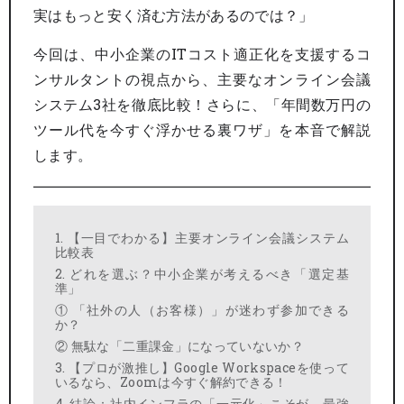
実はもっと安く済む方法があるのでは？」
今回は、中小企業のITコスト適正化を支援するコ
ンサルタントの視点から、主要なオンライン会議
システム3社を徹底比較！さらに、「年間数万円の
ツール代を今すぐ浮かせる裏ワザ」を本音で解説
します。
1. 【一目でわかる】主要オンライン会議システム
比較表
2. どれを選ぶ？中小企業が考えるべき「選定基
準」
① 「社外の人（お客様）」が迷わず参加できる
か？
② 無駄な「二重課金」になっていないか？
3. 【プロが激推し】Google Workspaceを使って
いるなら、Zoomは今すぐ解約できる！
4. 結論：社内インフラの「一元化」こそが、最強