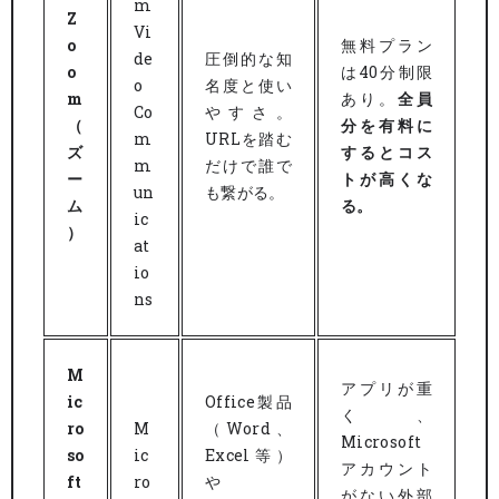
m
Z
Vi
o
無料プラン
de
圧倒的な知
o
は40分制限
o
名度と使い
m
あり。
全員
Co
やすさ。
（
分を有料に
m
URLを踏む
ズ
するとコス
m
だけで誰で
ー
トが高くな
un
も繋がる。
ム
る。
ic
）
at
io
ns
M
アプリが重
ic
Office製品
く、
ro
M
（Word、
Microsoft
so
ic
Excel等）
アカウント
ft
ro
や
がない外部