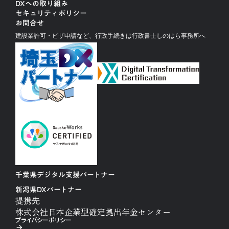
DXへの取り組み
セキュリティポリシー
お問合せ
建設業許可・ビザ申請など、行政手続きは行政書士しのはら事務所へ
千葉県デジタル支援パートナー
新潟県DXパートナー
提携先
株式会社日本企業型確定拠出年金センター
プライバシーポリシー
arrow_forward