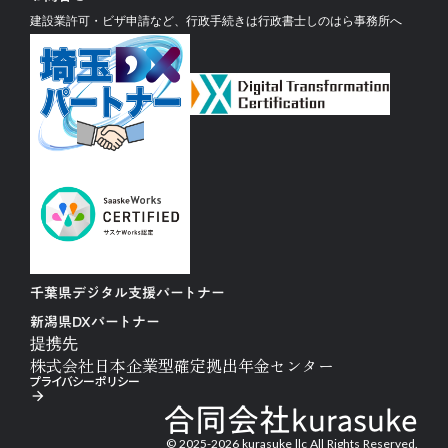
建設業許可・ビザ申請など、行政手続きは行政書士しのはら事務所へ
千葉県デジタル支援パートナー
新潟県DXパートナー
提携先
株式会社日本企業型確定拠出年金センター
プライバシーポリシー
arrow_forward
合同会社kurasuke
© 2025-2026 kurasuke llc All Rights Reserved.