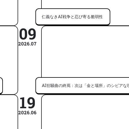
仁義なきAI戦争と忍び寄る脆弱性
09
2026.07
AI狂騒曲の終焉：次は「金と場所」のシビアな
19
2026.06