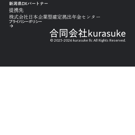
新潟県DXパートナー
提携先
株式会社日本企業型確定拠出年金センター
プライバシーポリシー
arrow_forward
合同会社kurasuke
© 2025-2026 kurasuke llc All Rights Reserved.