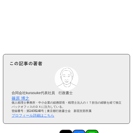
まずは無料相談
この記事の著者
合同会社kurasuke代表社員 行政書士
篠原 博之
個人税理士事務所・中小企業の総務部長・税理士法人のＩＴ担当の経験を経て独立
バックオフィスのＤＸに注力している。
登録番号：第2408248号｜東京都行政書士会 新宿支部所属
プロフィール詳細はこちら