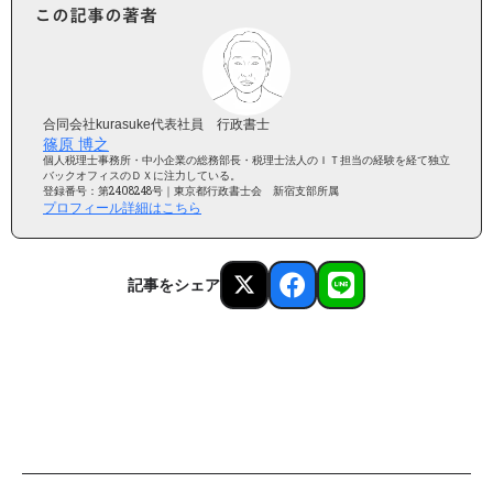
この記事の著者
合同会社kurasuke代表社員 行政書士
篠原 博之
個人税理士事務所・中小企業の総務部長・税理士法人のＩＴ担当の経験を経て独立
バックオフィスのＤＸに注力している。
登録番号：第2408248号｜東京都行政書士会 新宿支部所属
プロフィール詳細はこちら
記事をシェア
AIが毎日更新中