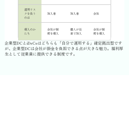
運用リス
クを負う
加入者
加入者
会社
のは
導入のか
会社が制
個人が任
会社が制
たち
度を導入
意で加入
度を導入
企業型DCとiDeCoはどちらも「自分で運用する」確定拠出型です
が、企業型DCは会社が掛金を負担できる点が大きな魅力。福利厚
生として従業員に提供できる制度です。