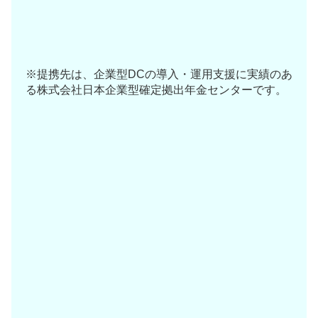
実績ある専門機関だけをご紹介
売り込みではなく、まず話を聞くとこ
ろから
相談・お取次ぎまで費用はかからない
※提携先は、企業型DCの導入・運用支援に実績のあ
る
株式会社日本企業型確定拠出年金センター
です。