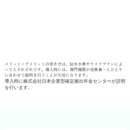
福利厚生として採用・定着のアピールになる
注意点
社会保険料が下がると、将来の厚生年金額も下がる可能性
傷病手当金・出産手当金などの給付額に影響する場合があ
る
原則60歳まで引き出せない（老後資金専用）
従業員への丁寧な説明と同意が欠かせない
メリット・デメリットの効き方は、給与水準やライフプランによ
って人それぞれです。導入時には、専門機関が従業員一人ひとり
に合わせて説明を行うことが大切になります。
導入時に
株式会社日本企業型確定拠出年金センター
が説明
を行います。