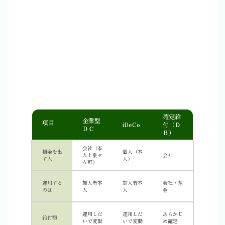
確定給
企業型
項目
iDeCo
付（Ｄ
ＤＣ
Ｂ）
会社（本
掛金を出
個人（本
人上乗せ
会社
す人
人）
も可）
運用する
加入者本
加入者本
会社・基
のは
人
人
金
運用しだ
運用しだ
あらかじ
給付額
いで変動
いで変動
め確定