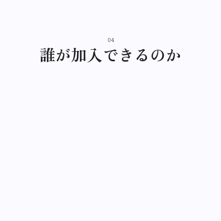
04
誰が加入できるのか
POINT
企業型DCを導入した会社の厚生年金被保険者が加入対象
となり、規約の定めによって対象範囲を設計します。ポイ
ントは、従業員だけでなく経営者・役員も加入できるこ
と。役員一人の会社からでも始められるため、小規模な企
業や設立間もない会社にも向いています。
加入できる年齢の上限は原則として厚生年金の加入期間に
応じて定められており、近年の改正で対象年齢は拡大傾向
にあります。具体的な対象範囲は、自社の状況に合わせて
制度設計の段階で決めていきます。