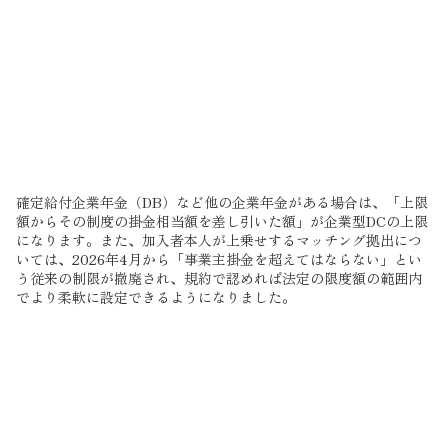
他の企業年金がない場合の上限。年間で最大66万円まで拠
出できます。
2026年12月1日〜（引き上げ）
6.2万円 / 月
改正により上限が引き上げ。掛金は翌月入金のため、実質
的な適用は2027年1月拠出分からです。
確定給付企業年金（DB）など他の企業年金がある場合は、「上限
額からその制度の掛金相当額を差し引いた額」が企業型DCの上限
になります。また、加入者本人が上乗せするマッチング拠出につ
いては、2026年4月から「事業主掛金を超えてはならない」とい
う従来の制限が撤廃され、規約で認めれば法定の限度額の範囲内
でより柔軟に設定できるようになりました。