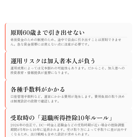
原則60歳まで引き出せない
老後資金のための制度のため、途中で自由に引き出すことは原則できませ
ん。急な資金需要には使えない点に注意が必要です。
運用リスクは加入者本人が負う
運用成果によっては元本割れの可能性もあります。だからこそ、加入者への
投資教育・情報提供が重要になります。
各種手数料がかかる
口座管理手数料など、運営にかかる費用が発生します。費用負担の取り決め
は制度設計の段階で確認します。
受取時の「退職所得控除10年ルール」
2026年の改正で、DC一時金と退職金などの受取時期が近い場合の控除調整
期間が5年から10年に延長されます。受け取り方によって手取りに差が出やす
くなるため、出口戦略も含めた設計が求められます。