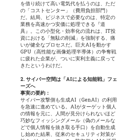
を借り続けて高い電気代を払うのは、ただ
の「コストセンター」（費用負担部門）
だ。結局、ビジネスで必要なのは、特定の
業務を高速かつ安価に処理できる『道
具』。この小型化・効率化の流れは、IT投
資における「無駄の削減」を強制する、痛
いが健全なプロセスだ。巨大AIを動かす
GPU（高性能な画像処理半導体）の争奪戦
に疲れた企業が、ついに実利主義に戻って
きたというわけだ。
2. サイバー空間は「AIによる知能戦」フェ
ーズへ
事実の要約：
サイバー攻撃側も生成AI（GenAI）の利用
を急速に進めている。AIがターゲット個人
の情報を元に、人間が見分けられないほど
巧妙なフィッシングメール（偽のメールな
どで個人情報を抜き取る手口）を自動生成
し始めた結果、従来のセキュリティ対策が