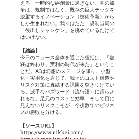
える、一時的な絆創膏に過ぎない。真の競
争は、規制ではなく、既存の巨大テックを
凌駕するイノベーション（技術革新）から
しか生まれない。我々はただ、規制当局の
「後出しジャンケン」を眺めているだけで
はいけない。
【結論】
今日のニュース全体を通じた総括は、「熱
狂は終わり、実利の時代が来た」というこ
とだ。AIは幻想のステージを降り、小型
化・実用化を通じて、我々のコスト構造や
リスク対策に直結する課題を突きつけてい
る。派手なバズワード（流行語）に踊らさ
れるな。足元のコストと効率、そして目に
見えないリスクこそが、今後数年のビジネ
スの勝敗を分ける。
【ソースURL】
https://www.nikkei.com/