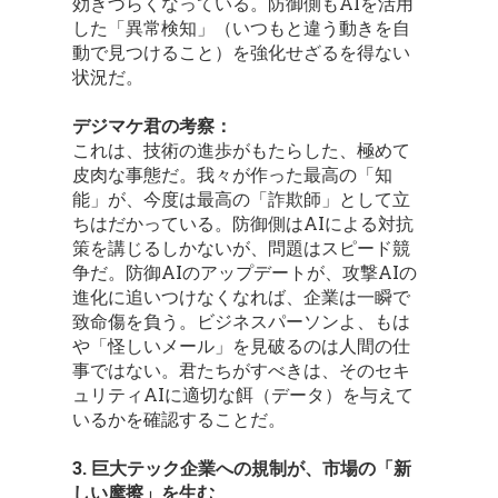
効きづらくなっている。防御側もAIを活用
した「異常検知」（いつもと違う動きを自
動で見つけること）を強化せざるを得ない
状況だ。
デジマケ君の考察：
これは、技術の進歩がもたらした、極めて
皮肉な事態だ。我々が作った最高の「知
能」が、今度は最高の「詐欺師」として立
ちはだかっている。防御側はAIによる対抗
策を講じるしかないが、問題はスピード競
争だ。防御AIのアップデートが、攻撃AIの
進化に追いつけなくなれば、企業は一瞬で
致命傷を負う。ビジネスパーソンよ、もは
や「怪しいメール」を見破るのは人間の仕
事ではない。君たちがすべきは、そのセキ
ュリティAIに適切な餌（データ）を与えて
いるかを確認することだ。
3. 巨大テック企業への規制が、市場の「新
しい摩擦」を生む