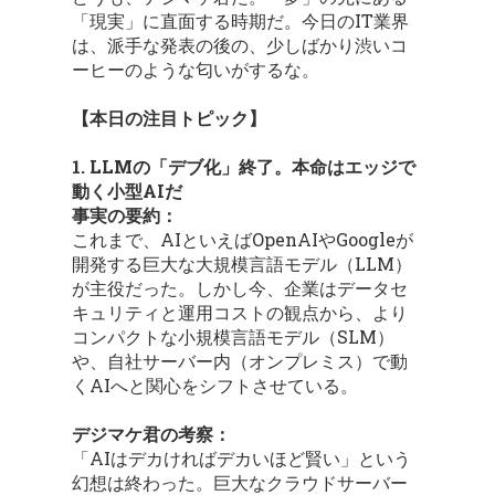
「現実」に直面する時期だ。今日のIT業界
は、派手な発表の後の、少しばかり渋いコ
ーヒーのような匂いがするな。
【本日の注目トピック】
1. LLMの「デブ化」終了。本命はエッジで
動く小型AIだ
事実の要約：
これまで、AIといえばOpenAIやGoogleが
開発する巨大な大規模言語モデル（LLM）
が主役だった。しかし今、企業はデータセ
キュリティと運用コストの観点から、より
コンパクトな小規模言語モデル（SLM）
や、自社サーバー内（オンプレミス）で動
くAIへと関心をシフトさせている。
デジマケ君の考察：
「AIはデカければデカいほど賢い」という
幻想は終わった。巨大なクラウドサーバー