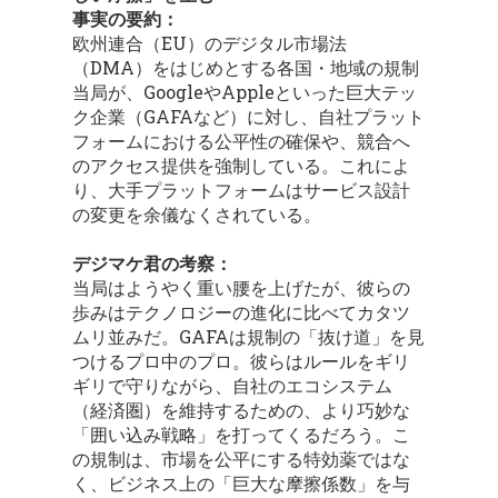
事実の要約：
欧州連合（EU）のデジタル市場法
（DMA）をはじめとする各国・地域の規制
当局が、GoogleやAppleといった巨大テッ
ク企業（GAFAなど）に対し、自社プラット
フォームにおける公平性の確保や、競合へ
のアクセス提供を強制している。これによ
り、大手プラットフォームはサービス設計
の変更を余儀なくされている。
デジマケ君の考察：
当局はようやく重い腰を上げたが、彼らの
歩みはテクノロジーの進化に比べてカタツ
ムリ並みだ。GAFAは規制の「抜け道」を見
つけるプロ中のプロ。彼らはルールをギリ
ギリで守りながら、自社のエコシステム
（経済圏）を維持するための、より巧妙な
「囲い込み戦略」を打ってくるだろう。こ
の規制は、市場を公平にする特効薬ではな
く、ビジネス上の「巨大な摩擦係数」を与