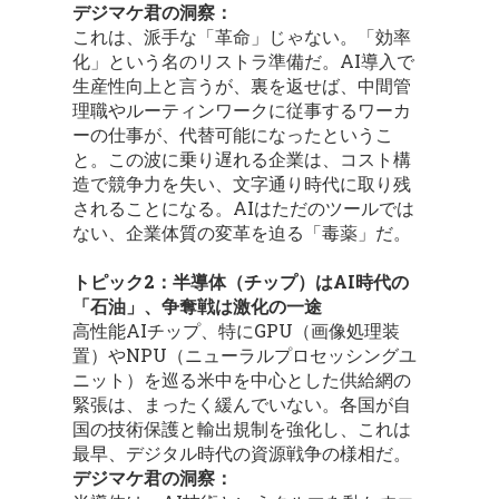
デジマケ君の洞察：
これは、派手な「革命」じゃない。「効率
化」という名のリストラ準備だ。AI導入で
生産性向上と言うが、裏を返せば、中間管
理職やルーティンワークに従事するワーカ
ーの仕事が、代替可能になったというこ
と。この波に乗り遅れる企業は、コスト構
造で競争力を失い、文字通り時代に取り残
されることになる。AIはただのツールでは
ない、企業体質の変革を迫る「毒薬」だ。
トピック2：半導体（チップ）はAI時代の
「石油」、争奪戦は激化の一途
高性能AIチップ、特にGPU（画像処理装
置）やNPU（ニューラルプロセッシングユ
ニット）を巡る米中を中心とした供給網の
緊張は、まったく緩んでいない。各国が自
国の技術保護と輸出規制を強化し、これは
最早、デジタル時代の資源戦争の様相だ。
デジマケ君の洞察：