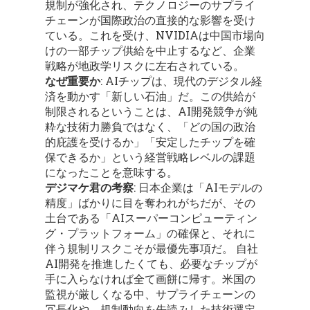
規制が強化され、テクノロジーのサプライ
チェーンが国際政治の直接的な影響を受け
ている。これを受け、NVIDIAは中国市場向
けの一部チップ供給を中止するなど、企業
戦略が地政学リスクに左右されている。
なぜ重要か
: AIチップは、現代のデジタル経
済を動かす「新しい石油」だ。この供給が
制限されるということは、AI開発競争が純
粋な技術力勝負ではなく、「どの国の政治
的庇護を受けるか」「安定したチップを確
保できるか」という経営戦略レベルの課題
になったことを意味する。
デジマケ君の考察
: 日本企業は「AIモデルの
精度」ばかりに目を奪われがちだが、その
土台である「AIスーパーコンピューティン
グ・プラットフォーム」の確保と、それに
伴う規制リスクこそが最優先事項だ。 自社
AI開発を推進したくても、必要なチップが
手に入らなければ全て画餅に帰す。米国の
監視が厳しくなる中、サプライチェーンの
冗長化や、規制動向を先読みした技術選定