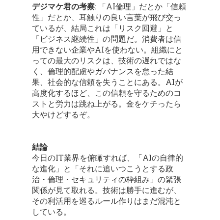
デジマケ君の考察
: 「AI倫理」だとか「信頼
性」だとか、耳触りの良い言葉が飛び交っ
ているが、結局これは「リスク回避」と
「ビジネス継続性」の問題だ。消費者は信
用できない企業やAIを使わない。組織にと
っての最大のリスクは、技術の遅れではな
く、倫理的配慮やガバナンスを怠った結
果、社会的な信頼を失うことにある。AIが
高度化するほど、この信頼を守るためのコ
ストと労力は跳ね上がる。金をケチったら
大やけどするぞ。
結論
今日のIT業界を俯瞰すれば、「AIの自律的
な進化」と「それに追いつこうとする政
治・倫理・セキュリティの枠組み」の緊張
関係が見て取れる。技術は勝手に進むが、
その利活用を巡るルール作りはまだ混沌と
している。