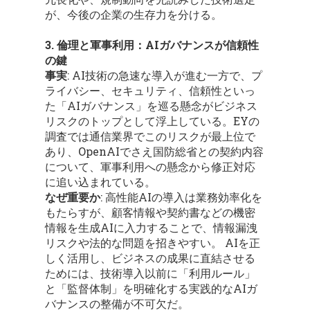
が、今後の企業の生存力を分ける。
3. 倫理と軍事利用：AIガバナンスが信頼性
の鍵
事実
: AI技術の急速な導入が進む一方で、プ
ライバシー、セキュリティ、信頼性といっ
た「AIガバナンス」を巡る懸念がビジネス
リスクのトップとして浮上している。EYの
調査では通信業界でこのリスクが最上位で
あり、OpenAIでさえ国防総省との契約内容
について、軍事利用への懸念から修正対応
に追い込まれている。
なぜ重要か
: 高性能AIの導入は業務効率化を
もたらすが、顧客情報や契約書などの機密
情報を生成AIに入力することで、情報漏洩
リスクや法的な問題を招きやすい。 AIを正
しく活用し、ビジネスの成果に直結させる
ためには、技術導入以前に「利用ルール」
と「監督体制」を明確化する実践的なAIガ
バナンスの整備が不可欠だ。