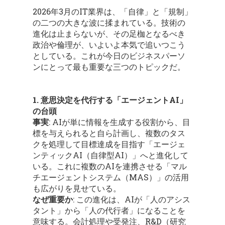
2026年3月のIT業界は、「自律」と「規制」
の二つの大きな波に揉まれている。技術の
進化は止まらないが、その足枷となるべき
政治や倫理が、いよいよ本気で追いつこう
としている。これが今日のビジネスパーソ
ンにとって最も重要な三つのトピックだ。
1. 意思決定を代行する「エージェントAI」
の台頭
事実
: AIが単に情報を生成する役割から、目
標を与えられると自ら計画し、複数のタス
クを処理して目標達成を目指す「エージェ
ンティックAI（自律型AI）」へと進化して
いる。これに複数のAIを連携させる「マル
チエージェントシステム（MAS）」の活用
も広がりを見せている。
なぜ重要か
: この進化は、AIが「人のアシス
タント」から「人の代行者」になることを
意味する。会計処理や受発注、R&D（研究