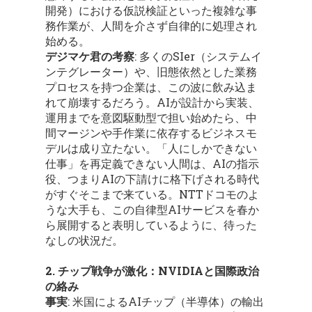
開発）における仮説検証といった複雑な事
務作業が、人間を介さず自律的に処理され
始める。
デジマケ君の考察
: 多くのSIer（システムイ
ンテグレーター）や、旧態依然とした業務
プロセスを持つ企業は、この波に飲み込ま
れて崩壊するだろう。AIが設計から実装、
運用までを意図駆動型で担い始めたら、中
間マージンや手作業に依存するビジネスモ
デルは成り立たない。「人にしかできない
仕事」を再定義できない人間は、AIの指示
役、つまりAIの下請けに格下げされる時代
がすぐそこまで来ている。NTTドコモのよ
うな大手も、この自律型AIサービスを春か
ら展開すると表明しているように、待った
なしの状況だ。
2. チップ戦争が激化：NVIDIAと国際政治
の絡み
事実
: 米国によるAIチップ（半導体）の輸出