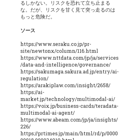
るしかない。リスクを恐れて立ち止まる
な。だが、リスクを甘く見て突っ走るのは
もっと危険だ。
ソース
https://www.seraku.co.jp/pr-
site/newtonx/column/116.html
https://www.nttdata.com/jp/ja/services
/data-and-intelligence/governance/
https://sakumaga.sakura.ad.jp/entry/ai-
regulation/
https://arakiplaw.com/insight/2658/
https://ai-
market.jp/technology/multimodal-ai/
https://voix.jp/business-cards/teradata-
multimodal-ai-agent/
https://www.abeam.com/jp/ja/insights/
226/
https://prtimes.jp/main/html/rd/p/0000