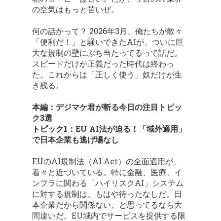
の空気はもっと苦いぜ。
何の話かって？ 2026年3月、俺たちが散々
「便利だ！」と騒いできたAIが、ついに巨
大な規制の壁にぶち当たってるって話だ。
スピードだけが正義だった時代は終わっ
た。これからは「正しく使う」奴だけが生
き残る。
本編：デジマケ君が斬る今日の注目トピッ
ク3選
トピック1：EU AI法が迫る！「域外適用」
で日本企業も逃げ場なし
EUのAI規制法（AI Act）の全面適用が、
着々と近づいている。特に金融、医療、イ
ンフラに関わる「ハイリスクAI」システム
に対する規制は、もはや待ったなしだ。日
本企業だから関係ない、と思ってるなら大
間違いだ。EU域内でサービスを提供する限