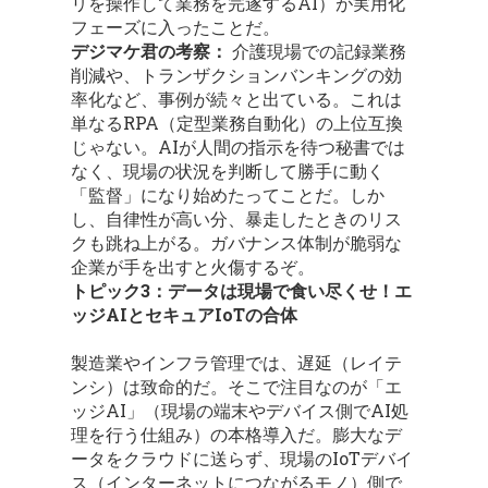
リを操作して業務を完遂するAI）が実用化
フェーズに入ったことだ。
デジマケ君の考察：
介護現場での記録業務
削減や、トランザクションバンキングの効
率化など、事例が続々と出ている。これは
単なるRPA（定型業務自動化）の上位互換
じゃない。AIが人間の指示を待つ秘書では
なく、現場の状況を判断して勝手に動く
「監督」になり始めたってことだ。しか
し、自律性が高い分、暴走したときのリス
クも跳ね上がる。ガバナンス体制が脆弱な
企業が手を出すと火傷するぞ。
トピック3：データは現場で食い尽くせ！エ
ッジAIとセキュアIoTの合体
製造業やインフラ管理では、遅延（レイテ
ンシ）は致命的だ。そこで注目なのが「エ
ッジAI」（現場の端末やデバイス側でAI処
理を行う仕組み）の本格導入だ。膨大なデ
ータをクラウドに送らず、現場のIoTデバイ
ス（インターネットにつながるモノ）側で