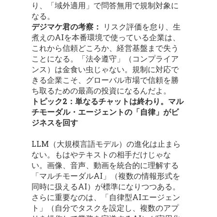
り、「域外適用」で問答無用で規制対象に
なる。
デジマケ君の考察：
リスク評価を怠り、生
煮えのAIを本番環境で使っている企業は、
これから信頼どころか、経営基盤まで失う
ことになる。「法令遵守」（コンプライア
ンス）は金食い虫じゃない。規制に対応で
きる企業こそ、グローバル市場で信頼を勝
ち取るための最高の投資になるんだよ。
トピック2：単なるチャットは終わり。マル
チモーダル・エージェントの「自律」がビ
ジネスを回す
LLM（大規模言語モデル）の進化は止まら
ない。もはやテキストの相手だけじゃな
い。画像、音声、動画を統合的に理解する
「マルチモーダルAI」（複数の情報形式を
同時に扱えるAI）が標準になりつつある。
さらに重要なのは、「自律型AIエージェン
ト」（自分でタスクを設定し、複数のアプ