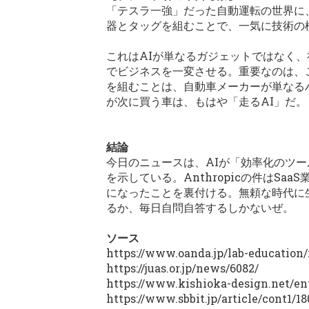
「テスラ一強」だった自動運転の世界に
器とタッグを組むことで、一気に技術の
これはAIが単なるガジェットではなく
でビジネスを一変させる。重要なのは、
を組むことは、自動車メーカーが単なる
が次に買う車は、もはや「走るAI」だ。
結論
今日のニュースは、AIが「効率化のツ
を示している。Anthropicの件はS
になったことを裏付ける。無頼な時代に
るか、毎日自問自答するしかないぜ。
ソース
https://www.oanda.jp/lab-educatio
https://juas.or.jp/news/6082/
https://www.kishioka-design.net/en
https://www.sbbit.jp/article/cont1/1