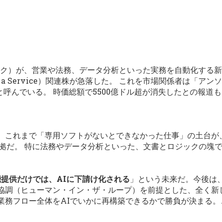
ソロピック）が、営業や法務、データ分析といった実務を自動化す
 as a Service）関連株が急落した。 これを市場関係者は「
示録）」と呼んでいる。 時価総額で5500億ドル超が消失したとの
。これまで「専用ソフトがないとできなかった仕事」の土台が
拠だ。 特に法務やデータ分析といった、文書とロジックの塊で
能提供だけでは、AIに下請け化される
」という未来だ。今後は
協調（ヒューマン・イン・ザ・ループ）を前提とした、全く新し
業務フロー全体をAIでいかに再構築できるかで勝負が決まる。