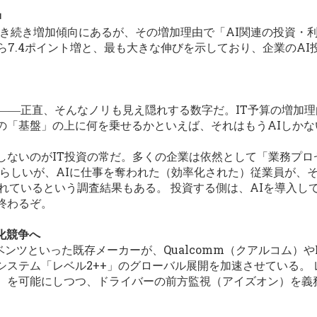
伸
は引き続き増加傾向にあるが、その増加理由で「AI関連の投資・
画から7.4ポイント増と、最も大きな伸びを示しており、企業のA
」――正直、そんなノリも見え隠れする数字だ。IT予算の増加
の「基盤」の上に何を乗せるかといえば、それはもうAIしか
しないのがIT投資の常だ。多くの企業は依然として「業務プロ
晴らしいが、AIに仕事を奪われた（効率化された）従業員が、
れているという調査結果もある。 投資する側は、AIを導入し
終わるぞ。
準化競争へ
ンツといった既存メーカーが、Qualcomm（クアルコム）やN
ステム「レベル2++」のグローバル展開を加速させている。 
）を可能にしつつ、ドライバーの前方監視（アイズオン）を義