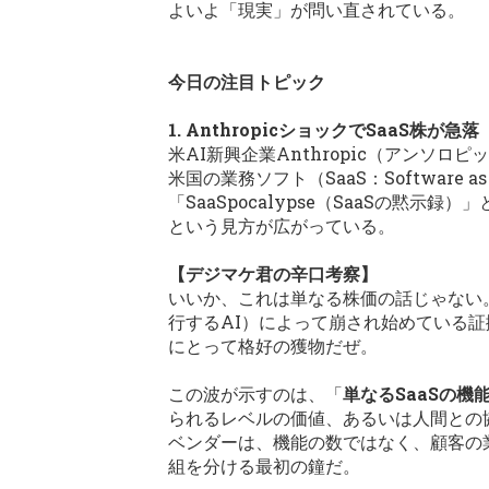
よいよ「現実」が問い直されている。
今日の注目トピック
1. AnthropicショックでSaaS株が急落
米AI新興企業Anthropic（アン
米国の業務ソフト（SaaS：Software
「SaaSpocalypse（SaaSの黙
という見方が広がっている。
【デジマケ君の辛口考察】
いいか、これは単なる株価の話じゃない
行するAI）によって崩され始めている証
にとって格好の獲物だぜ。
この波が示すのは、「
単なるSaaSの機
られるレベルの価値、あるいは人間との
ベンダーは、機能の数ではなく、顧客の
組を分ける最初の鐘だ。