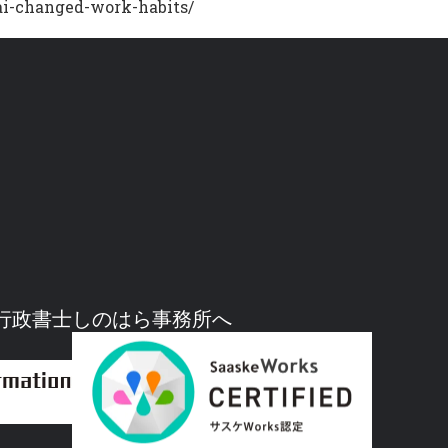
-ai-changed-work-habits/
行政書士しのはら事務所へ