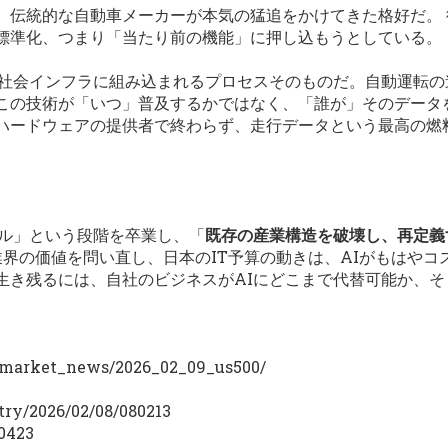
、伝統的な自動車メーカーが本気の猛追をかけてきた格好だ。 
標準化、つまり「当たり前の機能」に押し込もうとしている。
、社会インフラに組み込まれるプロセスそのものだ。自動運転
この技術が「いつ」普及するかではなく、「誰が」そのデータ
ハードウェアの提供者で終わらず、走行データという最高の燃
ール」という段階を卒業し、「
既存の産業構造を破壊し、再定義
aaS業界の価値を問い直し、日本のIT予算の動きは、AIがもは
生き残るには、自社のビジネスがAIにどこまで代替可能か、そ
n/market_news/2026_02_09_us500/
try/2026/02/08/080213
80423