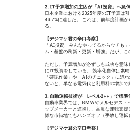
2. IT予算増加の主因が「AI投資」へ急
日本企業における2025年度のIT予算
43.7%に達した。 これは、前年度計
る。
【デジマケ君の辛口考察】
「AI投資、みんなやってるからウチも
ム・基盤の刷新・更新・増強」だが、こ
ただし、予算増加が必ずしも成功を意味
にIT投資をしている。 効率化自体は素
「確認作業」や「AIのチェック」に追わ
ないと、単なる電気代と利用料の増加で
3. 自動運転技術が「レベル2++」で標
自動車業界では、BMWやメルセデス・ベ
ップメーカーと連携し、高度な運転支援シ
雑な市街地でもハンズオフ（手放し運転
【デジマケ君の辛口考察】