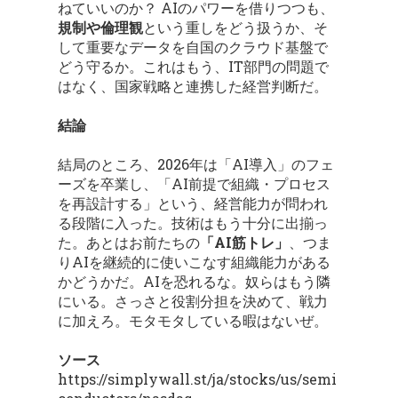
ねていいのか？ AIのパワーを借りつつも、
規制や倫理観
という重しをどう扱うか、そ
して重要なデータを自国のクラウド基盤で
どう守るか。これはもう、IT部門の問題で
はなく、国家戦略と連携した経営判断だ。
結論
結局のところ、2026年は「AI導入」のフェ
ーズを卒業し、「AI前提で組織・プロセス
を再設計する」という、経営能力が問われ
る段階に入った。技術はもう十分に出揃っ
た。あとはお前たちの
「AI筋トレ」
、つま
りAIを継続的に使いこなす組織能力がある
かどうかだ。AIを恐れるな。奴らはもう隣
にいる。さっさと役割分担を決めて、戦力
に加えろ。モタモタしている暇はないぜ。
ソース
https://simplywall.st/ja/stocks/us/semi