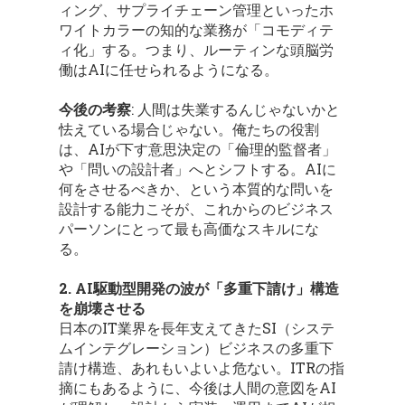
ィング、サプライチェーン管理といったホ
ワイトカラーの知的な業務が「コモディテ
ィ化」する。つまり、ルーティンな頭脳労
働はAIに任せられるようになる。
今後の考察
: 人間は失業するんじゃないかと
怯えている場合じゃない。俺たちの役割
は、AIが下す意思決定の「倫理的監督者」
や「問いの設計者」へとシフトする。AIに
何をさせるべきか、という本質的な問いを
設計する能力こそが、これからのビジネス
パーソンにとって最も高価なスキルにな
る。
2. AI駆動型開発の波が「多重下請け」構造
を崩壊させる
日本のIT業界を長年支えてきたSI（システ
ムインテグレーション）ビジネスの多重下
請け構造、あれもいよいよ危ない。ITRの指
摘にもあるように、今後は人間の意図をAI