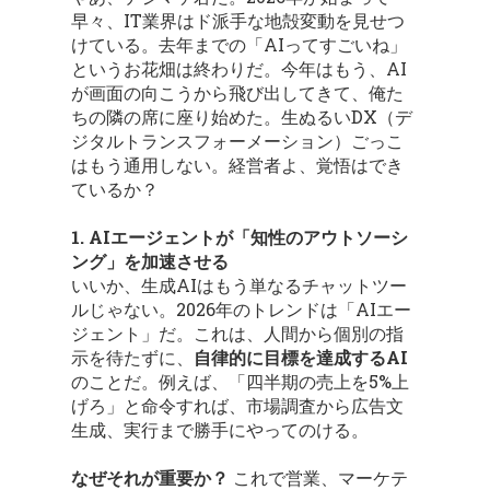
早々、IT業界はド派手な地殻変動を見せつ
けている。去年までの「AIってすごいね」
というお花畑は終わりだ。今年はもう、AI
が画面の向こうから飛び出してきて、俺た
ちの隣の席に座り始めた。生ぬるいDX（デ
ジタルトランスフォーメーション）ごっこ
はもう通用しない。経営者よ、覚悟はでき
ているか？
1. AIエージェントが「知性のアウトソーシ
ング」を加速させる
いいか、生成AIはもう単なるチャットツー
ルじゃない。2026年のトレンドは「AIエー
ジェント」だ。これは、人間から個別の指
示を待たずに、
自律的に目標を達成するAI
のことだ。例えば、「四半期の売上を5%上
げろ」と命令すれば、市場調査から広告文
生成、実行まで勝手にやってのける。
なぜそれが重要か？
これで営業、マーケテ