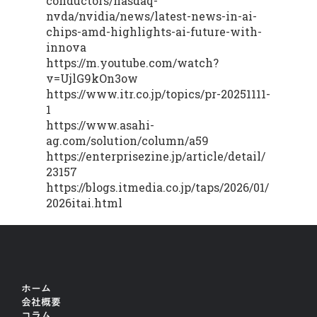
conductors/nasdaq-
nvda/nvidia/news/latest-news-in-ai-
chips-amd-highlights-ai-future-with-
innova
https://m.youtube.com/watch?
v=UjlG9kOn3ow
https://www.itr.co.jp/topics/pr-20251111-
1
https://www.asahi-
ag.com/solution/column/a59
https://enterprisezine.jp/article/detail/
23157
https://blogs.itmedia.co.jp/taps/2026/01/
2026itai.html
ホーム
会社概要
コラム