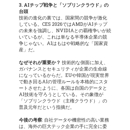
3. AIチップ戦争と「ソブリンクラウド」の
台頭
技術の進化の裏では、国家間の競争が激化
している。CES 2026ではAMDがAIチップ
の未来を強調し、NVIDIAとの覇権争いが続
いているが、これは単なる半導体企業の競
争じゃない。AIはもはや戦略的な「国家資
産」だ。
なぜそれが重要か？
技術的な側面に加え、
ガバナンスとセキュリティが企業の生命線
になっているからだ。EUや韓国が現実世界
で動き回るAIの管理ルールを本格的にスタ
ートさせたように、各国は自国のデータと
AI技術を守ろうとしている。その象徴が
「ソブリンクラウド（主権クラウド）」の
普及元年だという指摘だ。
今後の考察
: 自社データや機密性の高い業務
は、海外の巨大テック企業の手に完全に委