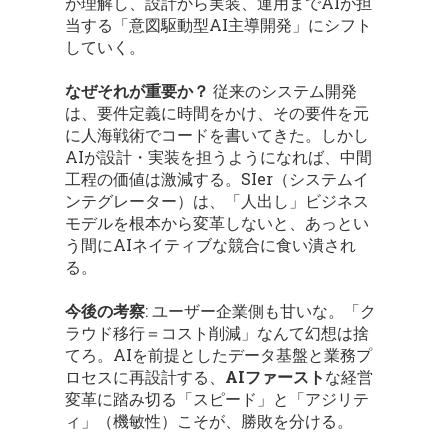
が理解し、設計から実装、運用までAIが担
当する「意図駆動型AI主導開発」にシフト
していく。
なぜそれが重要か？
従来のシステム開発
は、要件定義に時間をかけ、その要件を元
に人海戦術でコードを書いてきた。しかし
AIが設計・実装を担うようになれば、中間
工程の価値は激減する。SIer（システムイ
ンテグレーター）は、「人出し」ビジネス
モデルを根本から変革しないと、あっとい
う間にAIネイティブな競合に食い潰され
る。
今後の考察
: ユーザー企業側も甘いな。「ク
ラウド移行＝コスト削減」なんて幻想は捨
てろ。AIを前提としたデータ基盤と業務プ
ロセスに再設計する、
AIファースト
な経営
変革に踏み切る「スピード」と「アジリテ
ィ」（機敏性）こそが、勝敗を分ける。