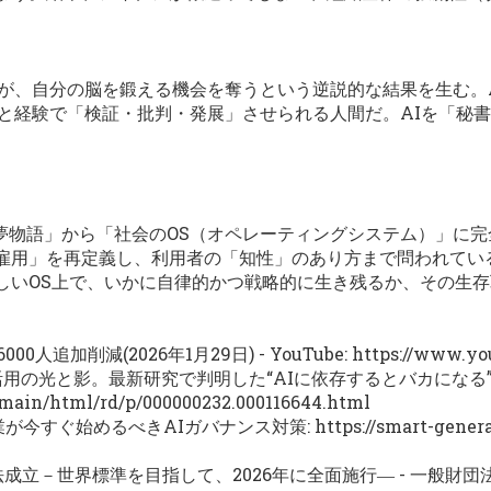
るが、自分の脳を鍛える機会を奪うという逆説的な結果を生む。
識と経験で「検証・批判・発展」させられる人間だ。AIを「秘
来の夢物語」から「社会のOS（オペレーティングシステム）」に
雇用」を再定義し、利用者の「知性」のあり方まで問われてい
しいOS上で、いかに自律的かつ戦略的に生き残るか、その生
人追加削減(2026年1月29日) - YouTube:
https://www.y
I活用の光と影。最新研究で判明した“AIに依存するとバカになる”の
p/main/html/rd/p/000000232.000116644.html
企業が今すぐ始めるべきAIガバナンス対策:
https://smart-gener
立－世界標準を目指して、2026年に全面施行― - 一般財団法人