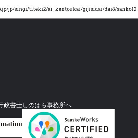
.jp/jp/singi/titeki2/ai_kentoukai/gijisidai/dai8/sanko12
行政書士しのはら事務所へ