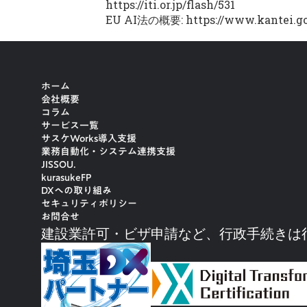
https://iti.or.jp/flash/531
EU AI法の概要:
https://www.kantei.go
ホーム
会社概要
コラム
サービス一覧
サスケWorks導入支援
業務自動化・システム連携支援
JISSOU.
kurasukeFP
DXへの取り組み
セキュリティポリシー
お問合せ
建設業許可・ビザ申請など、行政手続きは