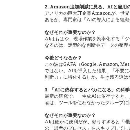
2. Amazon追加削減に見る、AIと雇
アメリカの巨大IT企業Amazonが、世
あるが、専門家は「AIの導入による組
なぜそれが重要なのか？
AIはもはや、現場作業を効率化する「
なるのは、定型的な判断やデータの整理
今後どうなるか？
この波はGAFA（Google, Amazo
ではない。AIを導入した結果、「不要
判断力」に特化するしか、生き残る道は
3. 「AIに依存するとバカになる」の科
最新の研究で、「生成AIに依存すると
者は、ツールを使わなかったグループに
なぜそれが重要なのか？
AIは確かに便利だが、頼りすぎると「
の「思考のプロセス」をスキップしてし