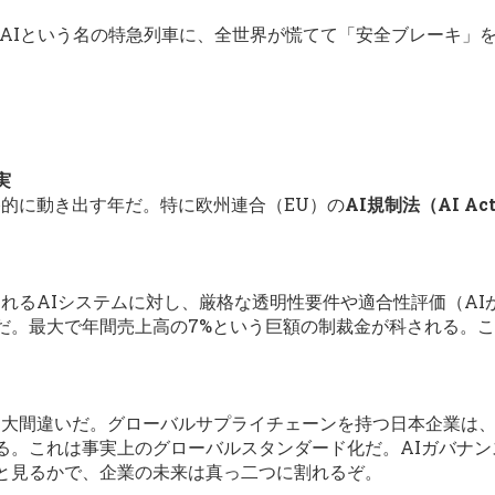
るAIという名の特急列車に、全世界が慌てて「安全ブレーキ」
実
本格的に動き出す年だ。特に欧州連合（EU）の
AI規制法（AI Ac
されるAIシステムに対し、厳格な透明性要件や適合性評価（A
だ。最大で年間売上高の7%という巨額の制裁金が科される。
ら大間違いだ。グローバルサプライチェーンを持つ日本企業は、
る。これは事実上のグローバルスタンダード化だ。AIガバナ
と見るかで、企業の未来は真っ二つに割れるぞ。