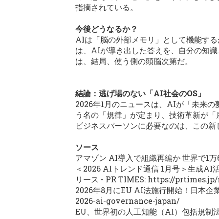
指摘されている。
今後どうなるか？
AIは「脳の外部メモリ」として機能す
は、AIが導き出した答えを、自分の知
は、結局、使う側の頭脳次第だ。
結論：逃げ場のない「AI社会のOS」
2026年1月のニュースは、AIが「未
う名の「規律」が定まり、技術革新が「
ビジネスパーソンに必要なのは、この新
ソース
アマゾン AI導入で組織再編か 世界で1万6000
＜2026 AIトレンド通信 1月号＞生成A
リース - PR TIMES:
https://prtimes.j
2026年8月にEU AI法施行開始！日本
2026-ai-governance-japan/
EU、世界初の人工知能（AI）包括規制法成