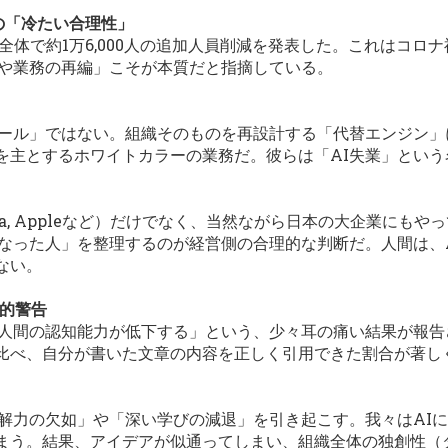
用の「冷たい合理性」
界全体で約1万6,000人の追加人員削減を発表した。これはコ
織や業務の再編」こそが本質だと指摘している。
ツール」ではない。組織そのものを再設計する「代替エンジン
を主とするホワイトカラーの業務だ。彼らは「AI失業」とい
n, Meta, Appleなど）だけでなく、当然ながら日本の大企業
になった人」を整理するのが経営側の合理的な判断だ。人間は、
ない。
学的警告
、人間の認知能力が低下する」という、少々耳の痛い結果が報告
比べ、自分が書いた文章の内容を正しく引用できた割合が著し
理解力の欠如」や「深い学びの減退」を引き起こす。我々はAI
まう。結果、アイデアが似通ってしまい、組織全体の独創性（