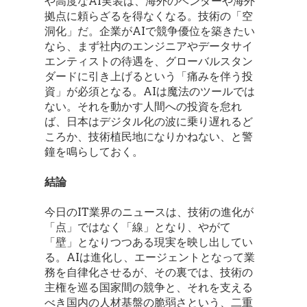
や高度なAI実装は、海外のベンダーや海外
拠点に頼らざるを得なくなる。技術の「空
洞化」だ。企業がAIで競争優位を築きたい
なら、まず社内のエンジニアやデータサイ
エンティストの待遇を、グローバルスタン
ダードに引き上げるという「痛みを伴う投
資」が必須となる。AIは魔法のツールでは
ない。それを動かす人間への投資を怠れ
ば、日本はデジタル化の波に乗り遅れるど
ころか、技術植民地になりかねない、と警
鐘を鳴らしておく。
結論
今日のIT業界のニュースは、技術の進化が
「点」ではなく「線」となり、やがて
「壁」となりつつある現実を映し出してい
る。AIは進化し、エージェントとなって業
務を自律化させるが、その裏では、技術の
主権を巡る国家間の競争と、それを支える
べき国内の人材基盤の脆弱さという、二重