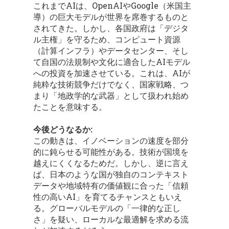
これまでAIは、OpenAIやGoogle（米国主
導）の巨大モデルが世界を席巻するものと
されてきた。しかし、各国政府は「デジタ
ル主権」を守るため、コンピュート資源
（計算インフラ）やデータセンター、そし
て自国の法規制や文化に適合したAIモデル
への投資を加速させている。これは、AIが
純粋な技術競争だけでなく、国家戦略、つ
まり「地政学的な武器」として扱われ始め
たことを意味する。
今後どうなるか:
この動きは、イノベーションの速度を部分
的に鈍らせる可能性がある。技術が国境を
越えにくくなるためだ。しかし、逆に言え
ば、日本のような国が独自のコンテキスト
データや地域特有の価値観に合った「信頼
性の高いAI」を育てるチャンスともいえ
る。グローバルモデルの「一律的な正し
さ」を疑い、ローカルな最適解を求める流