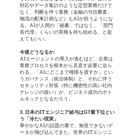
対応やデータ集計のような定型業務だけで
なく、判断を伴う業務（金融の与信審査、
物流の配車計画など）もAIが担うようにな
る。AIが人間の「秘書」ではなく、「部門
長代理」くらいの実権を持ち始める、と捉
えてもいい。
今後どうなるか:
AIエージェントの導入が進むほど、企業は
業務プロセスを根本から見直す必要に迫ら
れる。「AIにどこまで権限を渡すか」とい
うガバナンス（統治体制）と、それに伴う
セキュリティ対策（特に機密性の高い社内
ナレッジの扱い）が、ビジネス成功のボト
ルネックとなるだろう。
3. 日本のITエンジニア給与はG7最下位とい
う「冷たい現実」
華やかなAIの話題の裏で、無視できないデ
ータが飛び込んできた。世界のITエンジニ