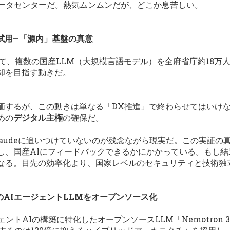
データセンターだ。熱気ムンムンだが、どこか息苦しい。
を試用—「源内」基盤の真意
て、複数の国産LLM（大規模言語モデル）を全府省庁約18万
却を目指す動きだ。
価するが、この動きは単なる「DX推進」で終わらせてはいけ
めの
デジタル主権
の確保だ。
やClaudeに追いつけていないのが残念ながら現実だ。この実証
し、国産AIにフィードバックできるかにかかっている。もし結
なる。目先の効率化より、国家レベルのセキュリティと技術独
化のAIエージェントLLMをオープンソース化
ェントAIの構築に特化したオープンソースLLM「Nemotron 