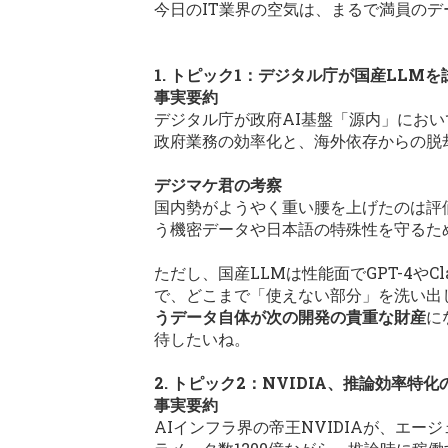
今日のIT業界の空気は、まるで満員の
1. トピック1：デジタル庁が国産LLM
事実要約
デジタル庁が政府AI基盤「源内」におい
政府業務の効率化と、海外依存からの脱
デジマケ君の考察
国内勢がようやく重い腰を上げたのは評
う機密データや日本語の特殊性を守るた
ただし、国産LLMは性能面でGPT-4
で、どこまで「使えない部分」を洗い出
うデータ自体が次の開発の貴重な財産
に
待したいね。
2. トピック2：NVIDIA、推論効率特
事実要約
AIインフラ界の帝王NVIDIAが、エージ