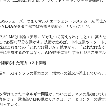
働するのは120億に抑えるハイブリッドアーキテクチャを採用し
が次のフェーズ、つまり
マルチエージェントシステム
（AI同士
VIDIAがタダ同然でばら撒き始めた、ということだ。
巨大LLMは推論（実際にAIが動いて答えを出すこと）に莫大
「必要な時だけ必要な部分を動かす」技術が進めば、中小企業やスタ
開発はこれまでの「どれだけ賢いか」競争から、「
どれだけ安く
勝手に生成するのではなく、AIが勝手に実行するビジネスモデ
に—隠蔽された電力コスト問題
招き、AIインフラの電力コスト増大への懸念が浮上している。
。
目を背けてきた
エネルギー問題
が、ついにビジネスの足枷になり
力を食う。原油高やLNG供給リスクは、データセンターの運営
を削っていく。