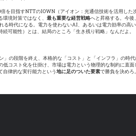
0倍を目指すNTTのIOWN（アイオン：光通信技術を活用し
る環境対策ではなく、
最も重要な経営戦略
へと昇格する。今後
される時代になる。電力を使わないAI、あるいは電力効率の高
持続可能性）とは、結局のところ「生き残り戦略」なんだよ。
マン」の段階を終え、本格的な「コスト」と「インフラ」の時
AIの低コスト化を仕掛け、市場は電力という物理的な制約に直面
て自律的な実行能力という
地に足のついた要素
で勝負を決めろ