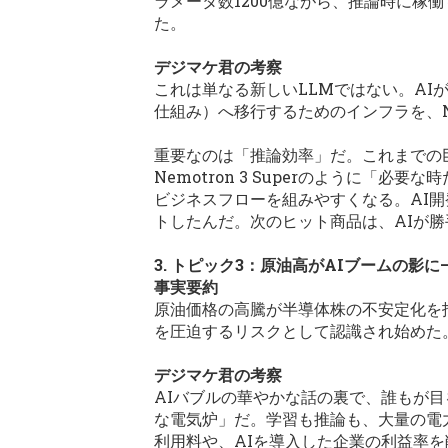
ラメータ数1200億ながら、推論時に稼
た。
デジマケ君の考察
これは単なる新しいLLMではない。AI
仕組み）へ移行するためのインフラを、N
重要なのは「推論効率」だ。これまでの
Nemotron 3 Superのように
ビジネスフローを組みやすくなる。AI
トしたんだ。次のヒット商品は、AIが
3. トピック3：原油高がAIブームの影
事実要約
原油価格の高騰が半導体株の不安定化を
を圧迫するリスクとして認識され始めた
デジマケ君の考察
AIバブルの華やかな話の裏で、誰もが
な電気炉」だ。学習も推論も、大量の電
利用料や、AIを導入した企業の利益率