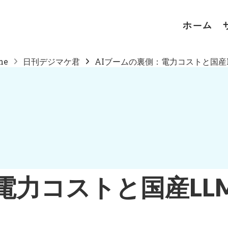
ホーム
me
日刊デジマケ君
AIブームの裏側：電力コストと国産L.
電力コストと国産L