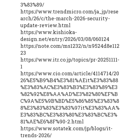
3%83%89/
https://www.trendmicro.com/ja_jp/rese
arch/26/c/the-march-2026-security-
update-review.html
https://www.kishioka-
design.net/entry/2026/03/08/060124
https://note.com/ms1232/n/n9524d8e112
23
https://www.itr.co.jp/topics/pr-20251111-
1
https://www.cio.com/article/4114714/20
26%E5%B9%B4%E3%81%AEit%E3%83%88
%E3%83%AC%E3%83%B3%E3%83%89%E3
%82%92%E8%AA%AD%E3%82%80%EF%B
C%9A%E5%9B%BD%E5%86%85%E3%83%8
8%E3%83%83%E3%83%97it%E3%83%AA%
E3%83%BC%E3%83%80%E3%83%BC%E3%
81%AE%E6%8F%90-2.html
https://www.sotatek.com/jp/blogs/it-
trends-2026/