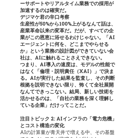
ーサポートやリアルタイム業務での採用が
加速するのは確実だ。
デジマケ君の辛口考察
生産性が50%から100%上がるなんて話は、
産業革命以来の変革だ。だが、すべての企
業がこの恩恵に浴せるわけじゃない。「AI
エージェントに何を、どこまでやらせる
か」という業務の設計図ができていない会
社は、AIに触れることさえできない。
つまり、AI導入の速度は、モデルの性能で
はなく「倫理・説明責任（XAI）」で決ま
る。AIが実行した結果を監査し、その判断
根拠を説明できない限り、怖くて全社展開
なんてできっこない。結局、新しい技術を
活かせるのは、「自社の業務を深く理解し
ている企業」だけってことだ。
注目トピック 2: AIインフラの「電力危機」
とコスト構造の変化
AIの計算量が青天井で増える中、その基盤