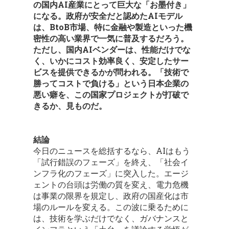
の国内AI産業にとって巨大な「お墨付き」
になる。政府が安全だと認めたAIモデル
は、BtoB市場、特に金融や製造といった機
密性の高い業界で一気に普及するだろう。
ただし、国内AIベンダーは、性能だけでな
く、いかにコスト効率良く、安定したサー
ビスを提供できるかが問われる。「技術で
勝ってコストで負ける」という日本企業の
悪い癖を、この国家プロジェクトが打破で
きるか、見ものだ。
結論
今日のニュースを総括するなら、AIはもう
「試行錯誤のフェーズ」を終え、「社会イ
ンフラ化のフェーズ」に突入した。エージ
ェントの台頭は労働の質を変え、電力危機
は事業の限界を規定し、政府の国産化は市
場のルールを変える。この波に乗るために
は、技術を学ぶだけでなく、ガバナンスと