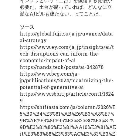
インフラという「土台」を議論する覚悟が
必要だ。土台が腐っていれば、どんなに立
派なAIビルも建たない、ってことだ。
ソース
https://global.fujitsu/ja-jp/uvance/data-
ai-strategy
https://www.ey.com/ja_jp/insights/ai/t
ech-disruptions-can-inform-the-
economic-impact-of-ai
https://nands.tech/posts/ai-342878
https://www.bcg.com/ja-
jp/publications/2024/maximizing-the-
potential-of-generative-ai
https://www.sbbit.jp/article/cont1/1824
91
https://shiftasia.com/ja/column/2026%E
5%B9%B4%E3%81%AB%E6%B3%A8%E7%
9B%AE%E3%81%95%E3%82%8C%E3%81%
9D%E3%81%86%E3%81%AA10%E3%81%AE
it%E3%83%88%E3%83%AC%E3%83%B3%E