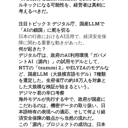
ルネックになる可能性を、経営者は真剣に
考えるべきだ。
注目トピック 3: デジタル庁、国産LLMで
「AIの鎖国」に舵を切る
日本の行政におけるAI活用で、経済安全保
障に関わる重要な動きがあった。
何が起きた？
デジタル庁は、政府のAI利用環境「ガバメ
ントAI（源内）」の試用モデルとして、
NTTの「tsuzumi 2」やELYZAのモデルな
ど、国産LLM（大規模言語モデル）7種類
を選定した。全府省庁の約18万人を対象と
した大規模な検証が始まるという。
デジマケ君の辛口考察
海外モデルが先行する中で、政府が国産に
こだわるのは、機密データの取り扱い、日
本語特有の表現への適応、そして何より経
済安全保障の観点から当然の流れだ。
この「源内」プロジェクトの成功は、日本