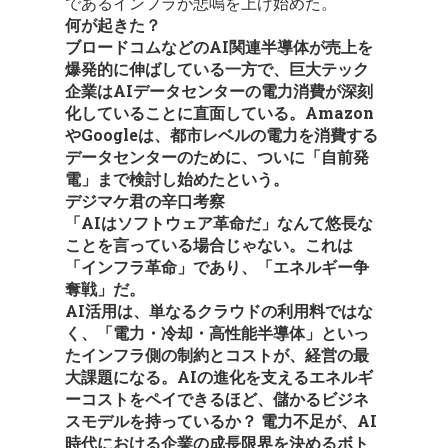
であるインフラが悲鳴を上げ始めた。
何が起きた？
ブロードコムなどのAI関連半導体が売上を
爆発的に伸ばしている一方で、巨大テック
企業はAIデータセンターの電力消費が深刻
化していることに直面している。Amazon
やGoogleは、都市レベルの電力を消費する
データセンターのために、ついに「自前発
電」まで検討し始めたという。
デジマケ君の辛口考察
「AIはソフトウェア革命だ」なんて悠長な
ことを言っている場合じゃない。これは
「インフラ革命」であり、「エネルギー争
奪戦」だ。
AI活用は、単なるクラウドの利用料ではな
く、「電力・冷却・高性能半導体」といっ
たインフラ側の制約とコストが、経営の最
大課題になる。AIの進化を支えるエネルギ
ーコストをペイできるほど、儲かるビジネ
スモデルを持っているか？ 電力不足が、AI
時代における企業の成長限界を決めるボト