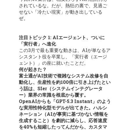
されているな。だが、熱狂の裏で、見過ご
せない「冷たい現実」が動き出している
ぜ。
注目トピック 1: AIエージェント、ついに
「実行者」へ進化
この3月で最も重要な動きは、AIが単なるア
シスタント役を卒業し、「実行者（エージ
ェント）」の座に就いたことだ。
何が起きた？
富士通がAI技術で複雑なシステム改修を自
動化し、生産性を約100倍に引き上げたとい
う話は、SIer（システムインテグレータ
ー）業界の常識を根底から覆す。
OpenAIからも「GPT-5.3 Instant」のよう
な実用性特化型モデルが出てきた。ハルシ
ネーション（AIが事実に基づかない情報を
生成すること）を劇的に減らし、応答速度
を40%も短縮したってんだから、カスタマ