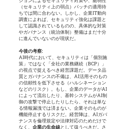
ションによるセキュリティ対策や、脆弱性
（セキュリティ上の弱点）パッチの適用待
ちでは間に合わない。しかし、企業IT動向
調査によれば、セキュリティ強化は課題と
して認識されているものの、具体的な対策
やガバナンス（統治体制）整備はまだ十分
に進んでいないのが現状だ。
今後の考察:
AI時代において、セキュリティは「個別施
策」ではなく「全社の業務継続（BCP）」
の視点で捉えるべき経営課題だ。データ品
質とガバナンスの不備は、AI活用そのもの
の信頼性を低下させる（ハルシネーション
などのリスク）。もし、企業のデータがAI
によって流出したり、基幹システムがAI制
御の攻撃で停止したりしたら、それは単な
る情報漏洩では済まない。企業そのものが
機能停止するリスクだ。経営陣は、AIガバ
ナンスを倫理規定や法律対応のためだけで
なく、
企業の生命線
として扱うべきだ。さ