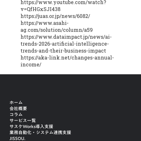
https://www.youtube.com/watch?
v=QfHGxSJI438
https://juas.or.jp/news/6082/
https://www.asahi-
ag.com/solution/column/a59
https://www.dataimpact.jp/news/ai-
trends-2026-artificial-intelligence-
trends-and-their-business-impact
https://aka-link.net/changes-annual-
income/
ホーム
会社概要
コラム
サービス一覧
サスケWorks導入支援
業務自動化・システム連携支援
JISSOU.