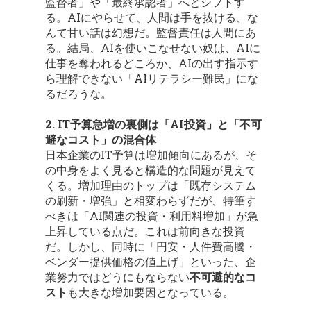
監督者」や「最終承認者」へとシフトす
る。AIにやらせて、人間は手を抜ける、な
んて甘い話は幻想だ。監督責任は人間にあ
る。結局、AIを使いこなせない奴は、AIに
仕事を奪われるどころか、AIの出す指示す
ら理解できない「AIリテラシー難民」にな
るだろうな。
2. IT予算急増の裏側は「AI投資」と「不可
避なコスト」の混合体
日本企業のIT予算は増加傾向にあるが、そ
の中身をよく見ると構造的な問題が見えて
くる。増加理由のトップは「既存システム
の刷新・増強」と相変わらずだが、特筆す
べきは「AI関連の投資・利用料増加」が急
上昇している点だ。これは前向きな投資
だ。しかし、同時に「円安・人件費高騰・
ベンダー提供価格の値上げ」といった、企
業努力ではどうにもならない
不可避的なコ
スト
も大きな増加要因となっている。