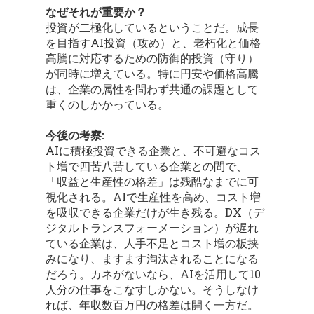
なぜそれが重要か？
投資が二極化しているということだ。成長
を目指すAI投資（攻め）と、老朽化と価格
高騰に対応するための防御的投資（守り）
が同時に増えている。特に円安や価格高騰
は、企業の属性を問わず共通の課題として
重くのしかかっている。
今後の考察:
AIに積極投資できる企業と、不可避なコス
ト増で四苦八苦している企業との間で、
「収益と生産性の格差」は残酷なまでに可
視化される。AIで生産性を高め、コスト増
を吸収できる企業だけが生き残る。DX（デ
ジタルトランスフォーメーション）が遅れ
ている企業は、人手不足とコスト増の板挟
みになり、ますます淘汰されることになる
だろう。カネがないなら、AIを活用して10
人分の仕事をこなすしかない。そうしなけ
れば、年収数百万円の格差は開く一方だ。