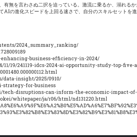
し、有無を言わさぬ二択を迫っている。激流に乗るか、溺れる
てAIの進化スピードを上回る速さで、自分のスキルセットを進
contents/2024_summary_ranking/
/1728009189
-enhancing-business-efficiency-in-2024/
4/11/19/241119-idcs-2024-ai-opportunity-study-top-five-
00001480.000000112.html
s/data-insight/2025/0910/
i-strategy-for-business
ai/tech-disruptions-can-inform-the-economic-impact-of-
tokei/whitepaper/ja/r06/html/nd131220.html
%81%A8%E6%A9%9F%E6%A2%B0%E5%AD%A6%E7%BF%92%E
3%93%E3%82%B8%E3%83%8D%E3%82%B9%E3%81%B8%E3