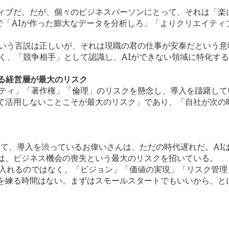
ィブだ。だが、個々のビジネスパーソンにとって、それは「楽
%で「AIが作った膨大なデータを分析しろ」「よりクリエイテ
という言説は正しいが、それは現職の君の仕事が安泰だという
なく、「競争相手」として認識し、AIができない領域に特化す
する経営層が最大のリスク
リティ」「著作権」「倫理」のリスクを懸念し、導入を躊躇し
て活用しないことこそが最大のリスク」であり、「自社が次の
とか言って、導入を渋っているお偉いさんは、ただの時代遅れだ。A
は、ビジネス機会の喪失という最大のリスクを招いている。
を入れるのではなく、「ビジョン」「価値の実現」「リスク管理
を練る時間はない。まずはスモールスタートでもいいから、と