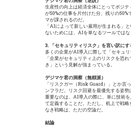
デジマケ君の洞察（逆説）
生産性の向上は経済全体にとってポジテ
が50%の仕事を片付けた分、残りの50
マが課されるのだ。
「AIによって新しい雇用が生まれる」
ないためには、AIを単なるツールでは
3. 「セキュリティリスク」を言い訳に
多くの企業がAI導入に際して「セキュ
「企業がセキュリティ上のリスクを恐れ
き」という見解が強まっている。
デジマケ君の洞察（無頼派）
「リスクガー（Risk Guard）」
ンフラだ。リスク回避を最優先する姿勢
重要なのは、AI導入の際に、単に技術
て定義することだ。ただし、机上で戦略
なき戦略は、ただの空論だ。
結論