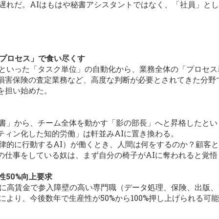
回遅れだ。AIはもはや秘書アシスタントではなく、「社員」と
「プロセス」で食い尽くす
約といった「タスク単位」の自動化から、業務全体の「プロセ
損害保険の査定業務など、高度な判断が必要とされてきた分野
を担い始めた。
秘書」から、チーム全体を動かす「影の部長」へと昇格したと
ティン化した知的労働」は軒並みAIに置き換わる。
律的に行動するAI）が働くとき、人間は何をするのか？顧客と
の仕事をしている奴は、まず自分の椅子がAIに奪われると覚悟
性50%向上要求
特に高賃金で参入障壁の高い専門職（データ処理、保険、出版
により、今後数年で生産性が50%から100%押し上げられる可