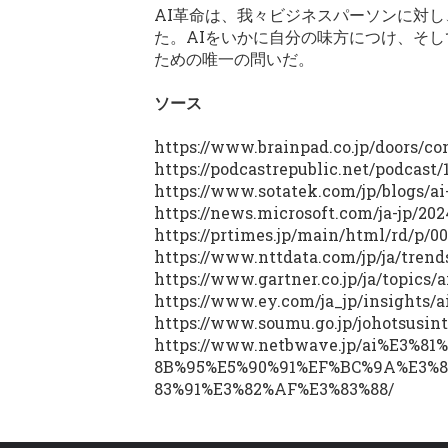
AI革命は、我々ビジネスパーソンに対
た。AIをいかに自分の味方につけ、そし
ための唯一の問いだ。
ソース
https://www.brainpad.co.jp/doors/
https://podcastrepublic.net/podcast
https://www.sotatek.com/jp/blogs/ai
https://news.microsoft.com/ja-jp/202
https://prtimes.jp/main/html/rd/p/0
https://www.nttdata.com/jp/ja/trend
https://www.gartner.co.jp/ja/topics/a
https://www.ey.com/ja_jp/insights/
https://www.soumu.go.jp/johotsusin
https://www.netbwave.jp/ai%E3
8B%95%E5%90%91%EF%BC%9A%E3%8
83%91%E3%82%AF%E3%83%88/