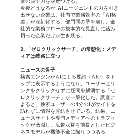
業の競争力を決定づける。
今後どうなるか: AIエージェントの力を引き
出せない企業は、社内で業務効率の「AI格
差」が深刻化する。部門間の壁を崩し、全
社的な業務フローの抜本的な見直しに踏み
切った企業だけが生き残る。
2. 「ゼロクリックサーチ」の常態化：メデ
ィアは岐路に立つ
ニュースの骨子
検索エンジンがAIによる要約（AIO）をト
ップに表示するようになり、ユーザーはリ
ンクをクリックせずに疑問を解消する「ゼ
ロクリックサーチ」が一般化した。調査に
よると、検索ユーザーの4分の1がサイトを
訪れずに情報を完結させている。結果、ニ
ュースサイトや専門メディアへのトラフィ
ックが激減し、広告収益を前提としたビジ
ネスモデルが機能不全に陥りつつある。