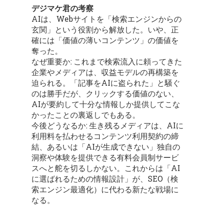
デジマケ君の考察
AIは、Webサイトを「検索エンジンからの
玄関」という役割から解放した。いや、正
確には「価値の薄いコンテンツ」の価値を
奪った。
なぜ重要か: これまで検索流入に頼ってきた
企業やメディアは、収益モデルの再構築を
迫られる。「記事をAIに盗られた」と騒ぐ
のは勝手だが、クリックする価値のない、
AIが要約して十分な情報しか提供してこな
かったことの裏返しでもある。
今後どうなるか: 生き残るメディアは、AIに
利用料を払わせるコンテンツ利用契約の締
結、あるいは「AIが生成できない」独自の
洞察や体験を提供できる有料会員制サービ
スへと舵を切るしかない。これからは「AI
に選ばれるための情報設計」が、SEO（検
索エンジン最適化）に代わる新たな戦場に
なる。