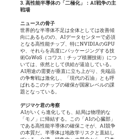
3. 高性能半導体の「二極化」：AI戦争の主
戦場
ニュースの骨子
世界的な半導体不足は全体としては改善傾
向にあるものの、AIデータセンターで必須
となる高性能チップ、特にNVIDIAのGPU
や、それらを高度にパッケージングする技
術CoWoS（コワス：チップ積層技術）につ
いては、依然として供給が逼迫している。
AI用途の需要が垂直に立ち上がり、先端品
の争奪戦は激化し、「現代の石油」とも呼
ばれるこのチップの確保が国家レベルの課
題となっている。
デジマケ君の考察
AIがいくら進化しても、結局は物理的な
「モノ」に帰結する。この「AIの心臓部」
である高性能半導体の確保こそが、AI競争
の本質だ。半導体は地政学リスクと直結し