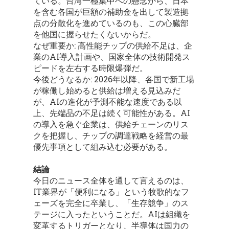
ている。台湾一極集中への懸念から、日本
を含む各国が巨額の補助金を出して製造拠
点の分散化を進めているのも、この心臓部
を他国に握らせたくないからだ。
なぜ重要か: 高性能チップの供給不足は、企
業のAI導入計画や、国家全体の技術開発ス
ピードを左右する時限爆弾だ。
今後どうなるか: 2026年以降、各国で新工場
が稼働し始めると供給は増える見込みだ
が、AIの進化が予測不能な速度である以
上、先端品の不足は続く可能性がある。AI
の導入を急ぐ企業は、供給チェーンのリス
クを把握し、チップの調達戦略を経営の最
優先事項として組み込む必要がある。
結論
今日のニュース全体を通して言えるのは、
IT業界が「便利になる」という牧歌的なフ
ェーズを完全に卒業し、「生存競争」のス
テージに入ったということだ。AIは組織を
変革するトリガーとなり、半導体は国力の