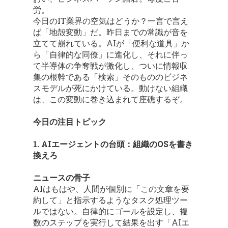
労。
今日のIT業界の空気はどうか？一言で言え
ば「地殻変動」だ。昨日までの常識が音を
立てて崩れている。AIが「便利な道具」か
ら「自律的な同僚」に進化し、それに伴っ
て半導体の争奪戦が激化し、ついに情報収
集の根幹である「検索」そのもののビジネ
スモデルが死にかけている。動けない組織
は、この変動に巻き込まれて座礁するぞ。
今日の注目トピック
1. AIエージェントの台頭：組織のOSを書き
換えろ
ニュースの骨子
AIはもはや、人間が個別に「この文章を要
約して」と指示するようなタスク処理ツー
ルではない。自律的にゴールを設定し、複
数のステップを実行して結果を出す「AIエ