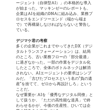
ージェント（自律型AI）」の本格的な導入
が始まった。マッキンゼーのレポートも、
企業はAIを組織のDNAに組み込み、業務プ
ロセスをエンドツーエンド（端から端ま
で）で再構築しなければならないと警告し
ている。
デジマケ君の考察
多くの企業がこれまでやってきたDX（デジ
タルトランスフォーメーション）は、結局
のところ、古い業務フローの「部分最適」
に過ぎなかった。一部の作業をデジタル化
したところで、全体のボトルネックは解消
されない。AIエージェントの要求はシンプ
ルだ。「古びたプロセスという名の"負の遺
産"を捨てて、ゼロから再設計しろ」という
ことだ。
なぜ重要か: AIを「優秀なデジタル同僚」と
して扱うか、「ただの高性能な道具」で終
わらせるかが、今後の生産性、ひいては企