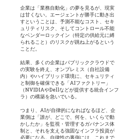
企業は「業務自動化」の夢を見るが、現実
は甘くない。エージェントが勝手に動き出
すということは、予測不能なコスト、セキ
ュリティリスク、そしてコントロール不能
なベンダーロックイン（特定の供給元に縛
られること）のリスクが跳ね上がるという
ことだ。
結果、多くの企業はパブリッククラウドで
の実験を終え、オンプレミス（自社設備
内）やハイブリッド環境に、セキュリティ
と制御を確保できる「AIファクトリー」
（NVIDIAやDellなどが提供する統合インフ
ラ）の構築を急いでいる。
つまり、AIが自律的になればなるほど、企
業側は「誰が、どこで、何を、いくらで動
かしたか」を監視・管理するガバナンス体
制と、それを支える強固なインフラ投資が
必要になる。自律性の裏側には、これまで