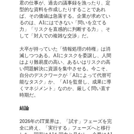
君の仕事が、過去の議事録を漁ったり、定
型的な資料を作成したりすることであれ
ば、その価値は急落する。企業が求めてい
るのは、AIにはできない「問いを立てる
力」「リスクを直感的に判断する力」、そ
して「対人での複雑な交渉」だ。
大卒が持っていた「情報処理の特権」は消
滅しつつある。AIにタスクを委譲し、人間
はより難易度の高い、あるいはリスクの高
い問題解決に資源を集中させる。今こそ、
自分のデスクワークが「AIによって代替可
能なタスク」か、「AIを監督し、成果に導
くマネジメント」なのか、厳しく問い直す
時期だ。
結論
2026年のIT業界は、「試す」フェーズを完
全に終え、「実行する」フェーズへと移行