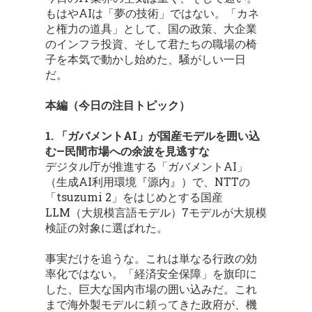
もはやAIは「夢の技術」ではない。「カネ
と権力の道具」として、国の政策、大企業
のインフラ投資、そして君たちの職場の椅
子を本気で動かし始めた、騒がしい一日
だ。
本編（今日の注目トピック）
1. 「ガバメントAI」が国産モデルを囲い込
む—民間市場への余波を見逃すな
デジタル庁が推進する「ガバメントAI」
（生成AI利用環境『源内』）で、NTTの
「tsuzumi 2」をはじめとする国産
LLM（大規模言語モデル）7モデルが大規模
検証の対象に選ばれた。
事実だけを追うな。これは単なる行政の効
率化ではない。「経済安全保障」を旗印に
した、巨大な国内市場の囲い込みだ。これ
まで海外製モデルに頼ってきた政府が、機