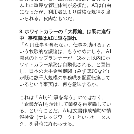
以上に重厚な管理体制が必須だ。AIは自由
になったが、利用者はより厳格な規律を強
いられる。皮肉なものだ。
3. ホワイトカラーの「大再編」は既に進行
中—事務職はAIに道を譲れ
「AIは仕事を奪わない、仕事を助ける」と
いう牧歌的な議論は、もうやめにしろ。AI
開発のトップランナーが「18ヶ月以内にホ
ワイトカラー業務は自動化される」と宣告
し、日本の大手金融機関（みずほFGなど）
が既に数千人規模の事務職を配置転換して
いるという事実は、何を意味するか。
これは「AIが仕事を奪う」のではなく、
「企業がAIを活用して業務を再定義してい
る」ということだ。AIは文書作成補助や情
報検索（ナレッジワーク）といった「タス
ク」を瞬時に終わらせる。