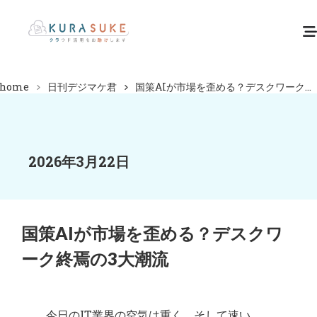
home
日刊デジマケ君
国策AIが市場を歪める？デスクワーク...
2026年3月22日
国策AIが市場を歪める？デスクワ
ーク終焉の3大潮流
今日のIT業界の空気は重く、そして速い。