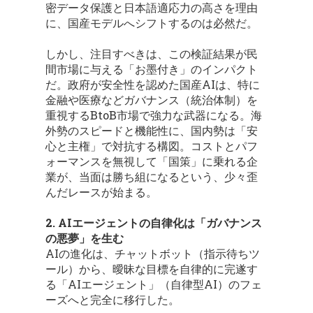
密データ保護と日本語適応力の高さを理由
に、国産モデルへシフトするのは必然だ。
しかし、注目すべきは、この検証結果が民
間市場に与える「お墨付き」のインパクト
だ。政府が安全性を認めた国産AIは、特に
金融や医療などガバナンス（統治体制）を
重視するBtoB市場で強力な武器になる。海
外勢のスピードと機能性に、国内勢は「安
心と主権」で対抗する構図。コストとパフ
ォーマンスを無視して「国策」に乗れる企
業が、当面は勝ち組になるという、少々歪
んだレースが始まる。
2. AIエージェントの自律化は「ガバナンス
の悪夢」を生む
AIの進化は、チャットボット（指示待ちツ
ール）から、曖昧な目標を自律的に完遂す
る「AIエージェント」（自律型AI）のフェ
ーズへと完全に移行した。