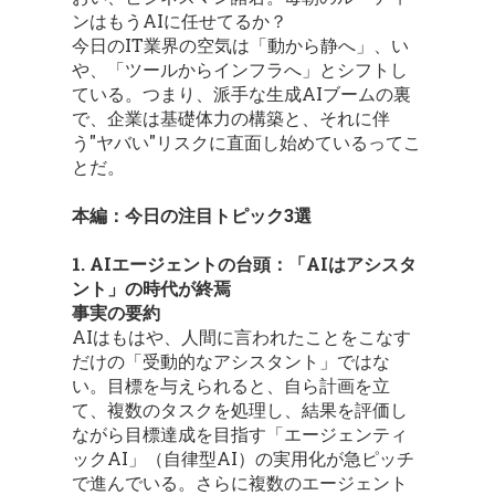
ンはもうAIに任せてるか？
今日のIT業界の空気は「動から静へ」、い
や、「ツールからインフラへ」とシフトし
ている。つまり、派手な生成AIブームの裏
で、企業は基礎体力の構築と、それに伴
う"ヤバい"リスクに直面し始めているってこ
とだ。
本編：今日の注目トピック3選
1. AIエージェントの台頭：「AIはアシスタ
ント」の時代が終焉
事実の要約
AIはもはや、人間に言われたことをこなす
だけの「受動的なアシスタント」ではな
い。目標を与えられると、自ら計画を立
て、複数のタスクを処理し、結果を評価し
ながら目標達成を目指す「エージェンティ
ックAI」（自律型AI）の実用化が急ピッチ
で進んでいる。さらに複数のエージェント