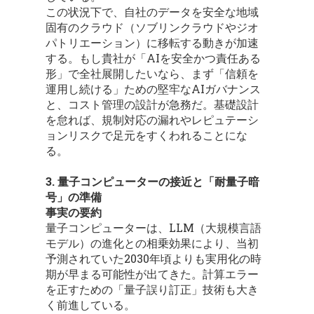
この状況下で、自社のデータを安全な地域
固有のクラウド（ソブリンクラウドやジオ
パトリエーション）に移転する動きが加速
する。もし貴社が「AIを安全かつ責任ある
形」で全社展開したいなら、まず「信頼を
運用し続ける」ための堅牢なAIガバナンス
と、コスト管理の設計が急務だ。基礎設計
を怠れば、規制対応の漏れやレピュテーシ
ョンリスクで足元をすくわれることにな
る。
3. 量子コンピューターの接近と「耐量子暗
号」の準備
事実の要約
量子コンピューターは、LLM（大規模言語
モデル）の進化との相乗効果により、当初
予測されていた2030年頃よりも実用化の時
期が早まる可能性が出てきた。計算エラー
を正すための「量子誤り訂正」技術も大き
く前進している。