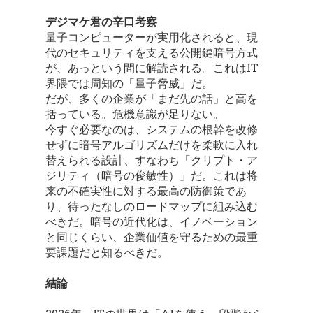
デジマケ君の辛口考察
量子コンピューターが実用化されると、現
代のセキュリティを支える公開鍵暗号方式
が、あっという間に解読される。これはIT
界隈では周知の「量子脅威」だ。
だが、多くの企業が「まだ先の話」と高を
括っている。危機意識が足りない。
今すぐ必要なのは、システムの根幹を改修
せずに暗号アルゴリズムだけを柔軟に入れ
替えられる設計、すなわち「クリプト・ア
ジリティ（暗号の俊敏性）」だ。これは将
来の不確実性に対する最高の防御策であ
り、待ったなしのロードマップに組み込む
べきだ。暗号の近代化は、イノベーション
と同じくらい、企業価値を守るための最重
要課題だと知るべきだ。
結論