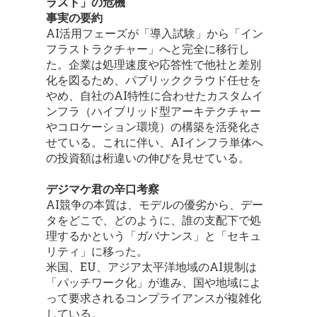
ラスト」の危機
事実の要約
AI活用フェーズが「導入試験」から「イン
フラストラクチャー」へと完全に移行し
た。企業は処理速度や応答性で他社と差別
化を図るため、パブリッククラウド任せを
やめ、自社のAI特性に合わせたカスタムイ
ンフラ（ハイブリッド型アーキテクチャー
やコロケーション環境）の構築を活発化さ
せている。これに伴い、AIインフラ単体へ
の投資額は桁違いの伸びを見せている。
デジマケ君の辛口考察
AI競争の本質は、モデルの優劣から、デー
タをどこで、どのように、誰の支配下で処
理するかという「ガバナンス」と「セキュ
リティ」に移った。
米国、EU、アジア太平洋地域のAI規制は
「パッチワーク化」が進み、国や地域によ
って要求されるコンプライアンスが複雑化
している。