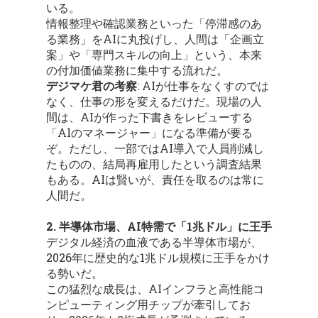
いる。
情報整理や確認業務といった「停滞感のあ
る業務」をAIに丸投げし、人間は「企画立
案」や「専門スキルの向上」という、本来
の付加価値業務に集中する流れだ。
デジマケ君の考察
: AIが仕事をなくすのでは
なく、仕事の形を変えるだけだ。現場の人
間は、AIが作った下書きをレビューする
「AIのマネージャー」になる準備が要る
ぞ。ただし、一部ではAI導入で人員削減し
たものの、結局再雇用したという調査結果
もある。AIは賢いが、責任を取るのは常に
人間だ。
2. 半導体市場、AI特需で「1兆ドル」に王手
デジタル経済の血液である半導体市場が、
2026年に歴史的な1兆ドル規模に王手をかけ
る勢いだ。
この猛烈な成長は、AIインフラと高性能コ
ンピューティング用チップが牽引してお