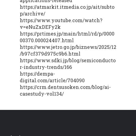
applications-released
https://atmarkit.itmedia.co.jp/ait/subto
p/archive/
https://www.youtube.com/watch?
v=eNuZxDEFy2k
https://prtimes.jp/main/html/rd/p/0000
00370.000024407.html
https://www.jetro.go.jp/biznews/2025/12
/b97cf379d975c9b6.html
https://www.sdki.jp/blog/semiconducto
r-industry-trends/166
https://dempa-
digital.com/article/704090
https://crm.dentsusoken.com/blog/ai-
casestudy-vol134/