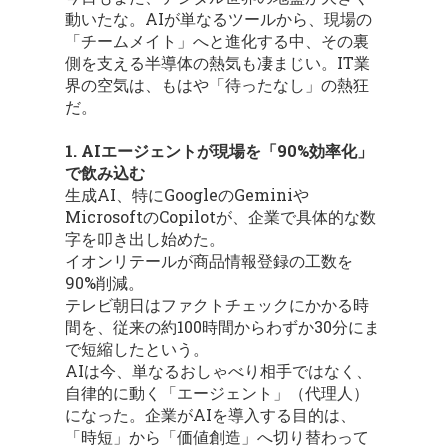
動いたな。AIが単なるツールから、現場の
「チームメイト」へと進化する中、その裏
側を支える半導体の熱気も凄まじい。IT業
界の空気は、もはや「待ったなし」の熱狂
だ。
1. AIエージェントが現場を「90%効率化」
で飲み込む
生成AI、特にGoogleのGeminiや
MicrosoftのCopilotが、企業で具体的な数
字を叩き出し始めた。
イオンリテールが商品情報登録の工数を
90%削減。
テレビ朝日はファクトチェックにかかる時
間を、従来の約100時間からわずか30分にま
で短縮したという。
AIは今、単なるおしゃべり相手ではなく、
自律的に動く「エージェント」（代理人）
になった。企業がAIを導入する目的は、
「時短」から「価値創造」へ切り替わって