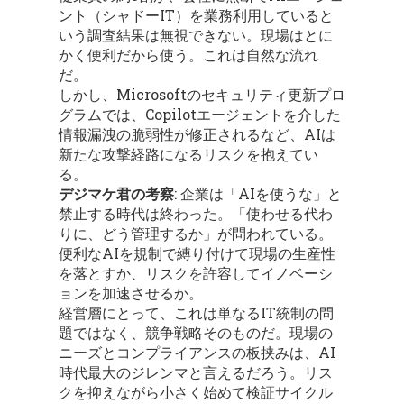
ント（シャドーIT）を業務利用していると
いう調査結果は無視できない。現場はとに
かく便利だから使う。これは自然な流れ
だ。
しかし、Microsoftのセキュリティ更新プロ
グラムでは、Copilotエージェントを介した
情報漏洩の脆弱性が修正されるなど、AIは
新たな攻撃経路になるリスクを抱えてい
る。
デジマケ君の考察
: 企業は「AIを使うな」と
禁止する時代は終わった。「使わせる代わ
りに、どう管理するか」が問われている。
便利なAIを規制で縛り付けて現場の生産性
を落とすか、リスクを許容してイノベーシ
ョンを加速させるか。
経営層にとって、これは単なるIT統制の問
題ではなく、競争戦略そのものだ。現場の
ニーズとコンプライアンスの板挟みは、AI
時代最大のジレンマと言えるだろう。リス
クを抑えながら小さく始めて検証サイクル