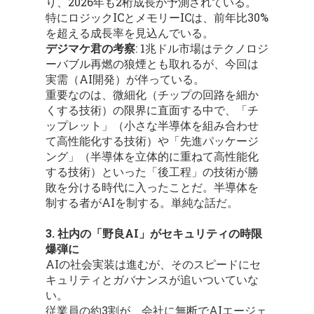
り、2026年も2桁成長が予測されている。
特にロジックICとメモリーICは、前年比30%
を超える成長率を見込んでいる。
デジマケ君の考察
: 1兆ドル市場はテクノロジ
ーバブル再燃の狼煙とも取れるが、今回は
実需（AI開発）が伴っている。
重要なのは、微細化（チップの回路を細か
くする技術）の限界に直面する中で、「チ
ップレット」（小さな半導体を組み合わせ
て高性能化する技術）や「先進パッケージ
ング」（半導体を立体的に重ねて高性能化
する技術）といった「後工程」の技術が勝
敗を分ける時代に入ったことだ。半導体を
制する者がAIを制する。単純な話だ。
3. 社内の「野良AI」がセキュリティの時限
爆弾に
AIの社会実装は進むが、そのスピードにセ
キュリティとガバナンスが追いついていな
い。
従業員の約3割が、会社に無断でAIエージェ