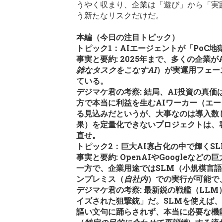
うやく収まり、企業は「遊び」から「実
う新たなリスクだけだ。
本編（今日の注目トピック）
トピック1：AIエージェントが「PoC
事実と要約: 2025年まで、多くの企業が
雑なタスクをこなすAI
）が実運用フェー
ている。
デジマケ君の考察: 結局、AI投資の真
方で本当に利益を生むAIワーカー（エー
る見込みだというが、大事なのは導入数じ
果）を定量化できないプロジェクトは、
直せ。
トピック2：巨大AI寡占化の中で輝くS
事実と要約: OpenAIやGoogle
一方で、企業用途ではSLM（小規模言
ンプレミス（
自社内
）での実行が可能で
デジマケ君の考察: 最新鋭の戦艦（L
イズされた狙撃銃」だ。SLMを使えば
謳い文句に踊らされず、本当に必要な機