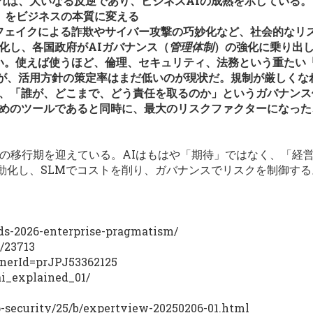
れは、大いなる反逆であり、ビジネスAIの成熟を示している。
」をビジネスの本質に変える
プフェイクによる詐欺やサイバー攻撃の巧妙化など、社会的なリ
化し、各国政府がAIガバナンス（
管理体制
）の強化に乗り出
ない。使えば使うほど、倫理、セキュリティ、法務という重たい
が、活用方針の策定率はまだ低いのが現状だ。規制が厳しくな
に、「誰が、どこまで、どう責任を取るのか」というガバナン
ためのツールであると同時に、最大のリスクファクターになっ
」への移行期を迎えている。AIはもはや「期待」ではなく、「経
動化し、SLMでコストを削り、ガバナンスでリスクを制御す
ends-2026-enterprise-pragmatism/
l/23713
ainerId=prJPJ53362125
ai_explained_01/
p-security/25/b/expertview-20250206-01.html