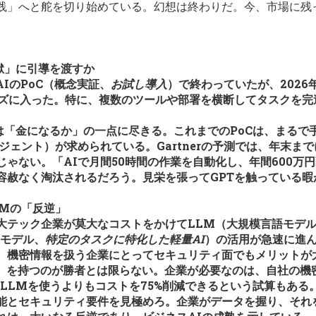
践」へと舵を切り始めている。幻想は終わりだ。今、市場に残
地獄」に引導を渡すか
AIのPoC（概念実証、
お試し導入
）で終わっていたが、2026
ズに入った。特に、複数のツールや部署を横断してタスクを完
価は「金になるか」の一点に尽きる。これまでのPoCは、まる
ジェント）が求められている。Gartnerの予測では、年末ま
ゃない。「AIで月間50時間の作業を自動化し、年間600万円
容赦なく淘汰されるだろう。見栄を張ってGPTを触っている
LMの「反逆」
などの巨大テック企業が莫大なコストをかけてLLM（大規模言語モデ
語モデル、
特定のタスクに特化した軽量AI
）の活用が急速に進ん
、機密情報を扱う企業にとってセキュリティ面でもメリットが
LM）を持つのが勝者とは限らない。企業が必要なのは、自社の
、LLMを使うよりもコストを75%削減できるという試算もあ
能とセキュリティ要件を見極めろ。企業がデータを握り、それ