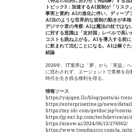
（
特定の目的に合わせて再訓練
）する流
トピック3：加速するAI規制が「リスク
事実と要約: AIの進化に伴い、ディー
AI法のような世界的な規制の動きが本格
デジマケ君の考察: AIは魔法の杖では
に対する意識は「友好国」レベルで高い
コストも跳ね上がる。AIを導入する前
に飲まれて沈むことになる。AIは稼ぐ
結論
2026年、IT業界は「夢」から「実益
に惑わされず、エージェントで業務を自
時代を生き残る権利を得る。
情報ソース
https://yojigen.llc/blog/posts/ai-tr
https://enterprisezine.jp/news/detai
https://my.idc.com/getdoc.jsp?cont
https://jp.ext.hp.com/techdevice/ai/
https://ainow.ai/2024/06/13/276502/
https://www.trendmicro.com/ja_jp/j