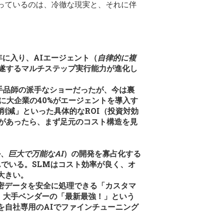
っているのは、冷徹な現実と、それに伴
年に入り、AIエージェント（
自律的に複
遂するマルチステップ実行能力が進化し
で手品師の派手なショーだったが、今は裏
でに大企業の40%がエージェントを導入す
削減」といった具体的なROI（投資対効
暇があったら、まず足元のコスト構造を見
ル、
巨大で万能なAI
）の開発を寡占化する
でいる。SLMはコスト効率が良く、オ
大きい。
機密データを安全に処理できる「カスタマ
る。大手ベンダーの「最新最強！」という
を自社専用のAIでファインチューニング