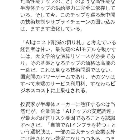
た高性能チップのこと）のような高性能な
半導体チップの供給能力に完全に依存して
いる。そして今、このチップを巡る米中間
の技術規制やサプライチェーンの囲い込み
は、ますます激化している。
「AIはコスト削減の切り札」と考えている
経営者は甘い。最先端のAIモデルを動かす
には、天文学的な演算リソースが必要であ
り、その基盤となるチップの価格は高騰の
一途だ。これは単なる技術問題ではない。
国家間のパワーゲームであり、そのツケは
すべて末端のサービス利用料、すなわち
ビ
ジネスコストに上乗せされる
。
投資家が半導体メーカーに熱狂するのは当
然だが、企業側は「AIチップの安定調達」
が最大の経営リスク要因であることを認識
すべきだ。「自前でAIインフラを持つ」と
いう選択肢は、一部の巨大テック企業以外
には許されない贅沢になりつつある。つま