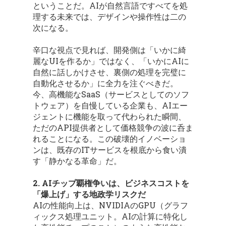
ということだ。AIが自然言語ですべてを処
理する未来では、デザインや操作性は二の
次になる。
辛口な視点で見れば、開発側は「いかに綺
麗なUIを作るか」ではなく、「いかにAIに
自然に話しかけさせ、裏側の処理を完璧に
自動化させるか」に全力を注ぐべきだ。
今、高機能なSaaS（サービスとしてのソフ
トウェア）を自慢している企業も、AIエー
ジェントに機能を取って代わられた瞬間、
ただのAPI提供者として価格競争の波に呑ま
れることになる。この破壊的イノベーショ
ンは、既存のITサービスを根底から食い潰
す「静かなる革命」だ。
2. AIチップ覇権争いは、ビジネスコストを
「爆上げ」する地政学リスクだ
AIの性能向上は、NVIDIAのGPU（グラフ
ィックス処理ユニット。AIの計算に特化し