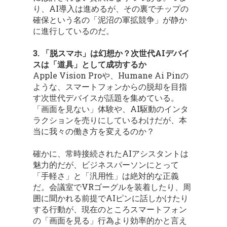
り、AI導入は進めるが、その裏でチップの
確保という名の「泥沼の軍拡競争」が静か
に進行しているのだ。
3. 「脱スマホ」は幻想か？次世代AIデバイ
スは「道具」として成功するか
Apple Vision Proや、Humane Ai Pinの
ような、スマートフォンからの脱却を目指
す次世代デバイスが話題を集めている。
「画面を見ない」体験や、AI駆動のインタ
ラクションを売りにしているわけだが、本
当に我々の働き方を変えるのか？
確かに、常時接続されたAIアシスタントは
魅力的だが、ビジネスパーソンにとって
「手軽さ」と「汎用性」は絶対的な正義
だ。会議室でVRゴーグルを装着したり、周
囲に聞かれる前提でAIピンに話しかけたり
する行動が、現在のところスマートフォン
の「画面を見る」行為より効率的かと言え