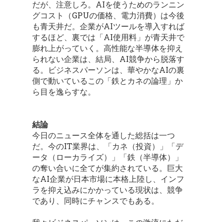
だが、注意しろ。AIを使うためのランニン
グコスト（GPUの価格、電力消費）は今後
も青天井だ。企業がAIツールを導入すれば
するほど、裏では「AI使用料」が青天井で
膨れ上がっていく。高性能な半導体を抑え
られない企業は、結局、AI競争から脱落す
る。ビジネスパーソンは、華やかなAIの裏
側で動いているこの「鉄とカネの論理」か
ら目を逸らすな。
結論
今日のニュース全体を通した総括は一つ
だ。今のIT業界は、「カネ（投資）」「デ
ータ（ローカライズ）」「鉄（半導体）」
の奪い合いに全てが集約されている。巨大
なAI企業が日本市場に本格上陸し、インフ
ラを抑え込みにかかっている現状は、競争
であり、同時にチャンスでもある。