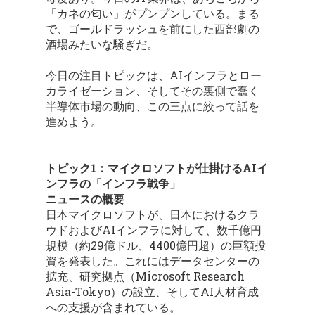
「カネの匂い」がプンプンしている。まる
で、ゴールドラッシュを前にした西部劇の
酒場みたいな騒ぎだ。
今日の注目トピックは、AIインフラとロー
カライゼーション、そしてその裏側で蠢く
半導体市場の動向、この三点に絞って話を
進めよう。
トピック1：マイクロソフトが仕掛けるAIイ
ンフラの「インフラ戦争」
ニュースの概要
日本マイクロソフトが、日本におけるクラ
ウドおよびAIインフラに対して、数千億円
規模（約29億ドル、4400億円超）の巨額投
資を発表した。これにはデータセンターの
拡充、研究拠点（Microsoft Research
Asia-Tokyo）の設立、そしてAI人材育成
への支援が含まれている。